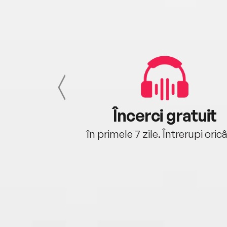
cu tine
Încerci gratuit
oriunde ești.
în primele 7 zile. Întrerupi oric