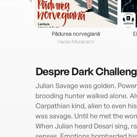
eria...
Pădurea norvegiană
E
ris
Haruki Murakami
Despre
Dark Challen
Julian Savage was golden. Powerf
brooding hunter walked alone. Al
Carpathian kind, alien to even his
was savage. Until he met the wo
When Julian heard Desari sing, 
senses. Emotions bombarded his 