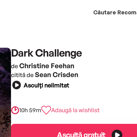
Căutare
Recom
Dark Challenge
Christine Feehan
de
Sean Crisden
citită de
Asculți nelimitat
10h 59m
Adaugă la wishlist
Ascultă gratuit