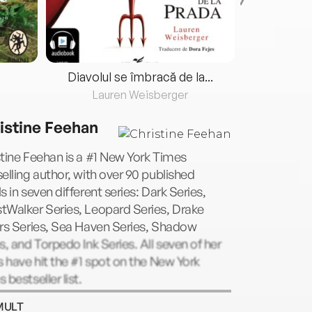
Diavolul se îmbracă de la...
Lauren Weisberger
Fre
istine Feehan
tine Feehan is a #1 New York Times
elling author, with over 90 published
s in seven different series: Dark Series,
tWalker Series, Leopard Series, Drake
rs Series, Sea Haven Series, Shadow
s, and Torpedo Ink Series. All seven of her
s have hit the #1 spot on the New York
 bestseller list.
MULT