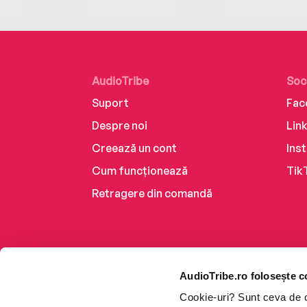
AudioTribe
Soc
Suport
Fac
Despre noi
Lin
Creează un cont
Ins
Cum funcționează
Tik
Retragere din comandă
AudioTribe.ro folosește c
Cookie-uri? Sunt ceva de ca