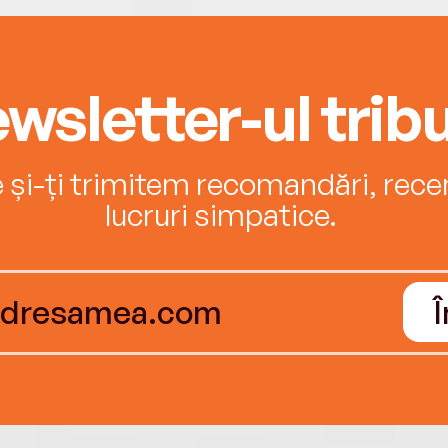
wsletter-ul tribu
e și-ți trimitem recomandări, recenz
lucruri simpatice.