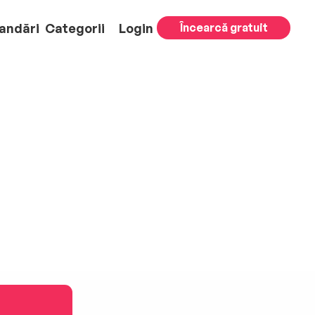
andări
Categorii
Login
Încearcă gratuit