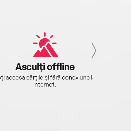
Asculți offline
Aj
ți accesa cărțile și fără conexiune la
Ascultă a
internet.