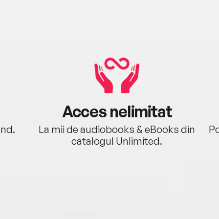
Acces nelimitat
ând.
La mii de audiobooks & eBooks din
Po
catalogul Unlimited.