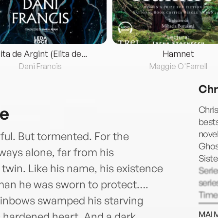
lita de Argint (Elita de...
Hamnet
Dani Francis
Maggie O'Farrell
Chr
ge
Chris
bests
novel
ul. But tormented. For the
Ghos
ways alone, far from his
Siste
 twin. Like his name, his existence
Serie
serie
man he was sworn to protect….
Times
rainbows swamped his starving
MAI 
hardened heart. And a dark