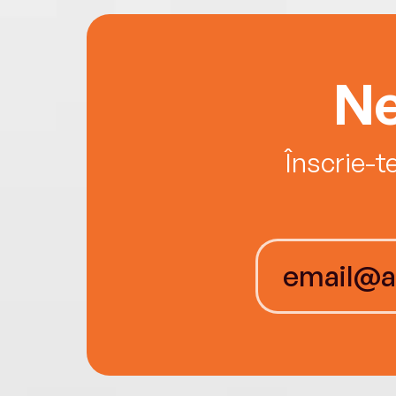
Ne
Înscrie-t