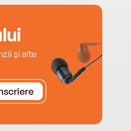
lui
ii și alte
Înscriere