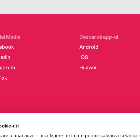
ial Media
Descarcă app-ul
ebook
Android
kedIn
iOS
tagram
Huawei
Tok
ookie-uri
re ai mai auzit - mici fișiere text care permit salvarea setărilor 