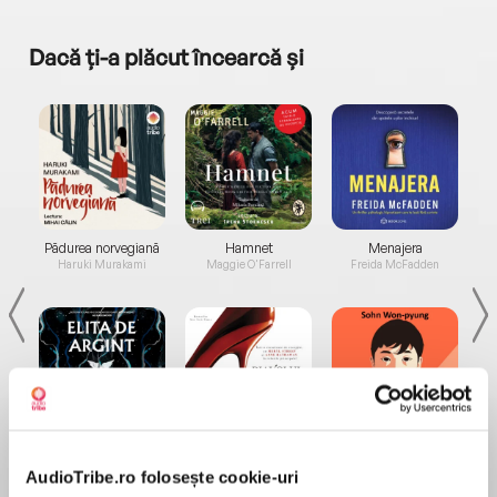
Dacă ți-a plăcut încearcă și
a...
Pădurea norvegiană
Hamnet
Menajera
I
Haruki Murakami
Maggie O'Farrell
Freida McFadden
Elita de Argint (Elita
Diavolul se îmbracă de
Migdală
de...
la...
Dani Francis
Lauren Weisberger
Sohn Won-pyung
AudioTribe.ro folosește cookie-uri