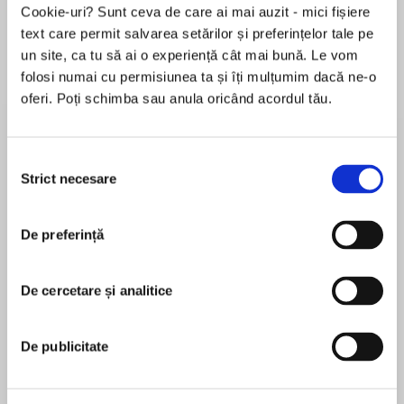
Cookie-uri? Sunt ceva de care ai mai auzit - mici fișiere
text care permit salvarea setărilor și preferințelor tale pe
un site, ca tu să ai o experiență cât mai bună. Le vom
Despre
carte
folosi numai cu permisiunea ta și îți mulțumim dacă ne-o
oferi. Poți schimba sau anula oricând acordul tău.
‘Magical and evocative’ Imogen Hermes Gowar,
author of The Mermaid and Mrs. Hancock
‘Heartachingly poignant’ Lucy Holland, author
Selecția
of Sistersong ‘An ancient tapestry of legend
Strict necesare
consimțământului
brilliantly rewoven’ Francis Spufford, author of
MAI MULT
Light Perpetual
De preferință
În acest moment nu există recenzii
pentru această carte
The new novel from the Costa-Award winning
author of In The Days of Rain.
De cercetare și analitice
Rebecca Stott
AD 500. An island in the Thames.
Rebecca Stott is a novelist, broadcaster, historian
De publicitate
and Fellow of the Royal Society of Literature. She
Isla has a secret: she has learned her father’s
is Professor Emeritus at UEA. Her books include
sophisticated sword-making skills at a time