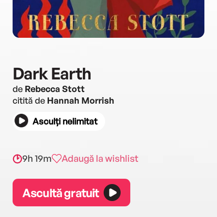
Dark Earth
de
Rebecca Stott
citită de
Hannah Morrish
Asculți nelimitat
9h 19m
Adaugă la wishlist
Ascultă gratuit