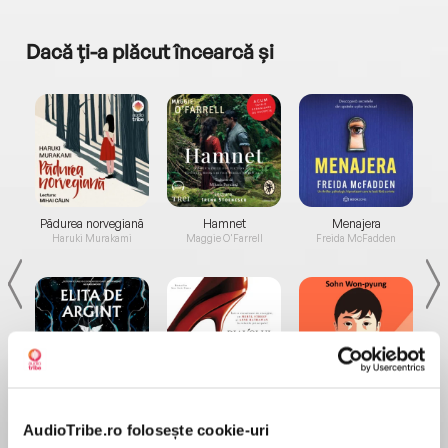
Dacă ți-a plăcut încearcă și
a...
Pădurea norvegiană
Hamnet
Menajera
I
Haruki Murakami
Maggie O'Farrell
Freida McFadden
Elita de Argint (Elita
Diavolul se îmbracă de
Migdală
de...
la...
Dani Francis
Lauren Weisberger
Sohn Won-pyung
AudioTribe.ro folosește cookie-uri