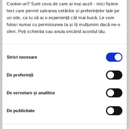
Cookie-uri? Sunt ceva de care ai mai auzit - mici fișiere
text care permit salvarea setărilor și preferințelor tale pe
un site, ca tu să ai o experiență cât mai bună. Le vom
Despre
carte
folosi numai cu permisiunea ta și îți mulțumim dacă ne-o
oferi. Poți schimba sau anula oricând acordul tău.
There is always a price to pay...
So Darius warned her when she accepted a
Selecția
position with his traveling troupe. And gazing
Strict necesare
consimțământului
mesmerized at the merciless slash of his
MAI MULT
mouth, the implacable resolve on his face, the
De preferință
În acest moment nu există recenzii
soulless emptiness of his black eyes, Tempest
pentru această carte
was afraid to ask what it was.
De cercetare și analitice
Christine Feehan
She had always been different, apart from
others. From the moment his arms closed
Christine Feehan is a #1 New York Times
De publicitate
around her, enveloping her in a sorcerer's spell,
bestselling author, with over 90 published novels
Darius seemed to understand her unique gifts.
in seven different series: Dark Series, GhostWalker
But did his kiss offer the love and belonging she