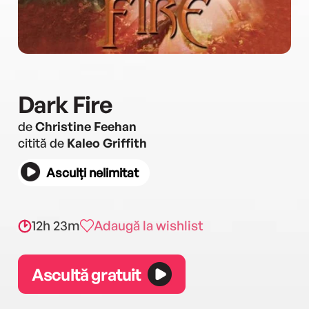
Dark Fire
de
Christine Feehan
citită de
Kaleo Griffith
Asculți nelimitat
12h 23m
Adaugă la wishlist
Ascultă gratuit