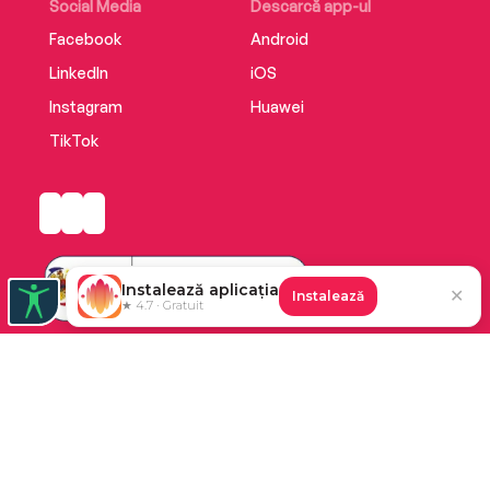
Social Media
Descarcă app-ul
Facebook
Android
LinkedIn
iOS
Instagram
Huawei
TikTok
Instalează aplicația
✕
Instalează
★ 4.7 · Gratuit