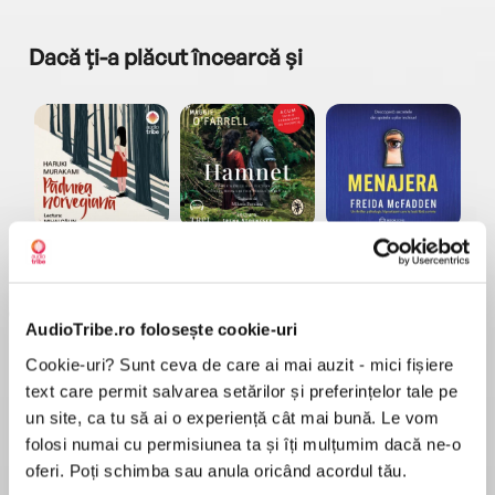
Dacă ți-a plăcut încearcă și
a...
Pădurea norvegiană
Hamnet
Menajera
I
Haruki Murakami
Maggie O'Farrell
Freida McFadden
AudioTribe.ro folosește cookie-uri
Cookie-uri? Sunt ceva de care ai mai auzit - mici fișiere
text care permit salvarea setărilor și preferințelor tale pe
un site, ca tu să ai o experiență cât mai bună. Le vom
folosi numai cu permisiunea ta și îți mulțumim dacă ne-o
Elita de Argint (Elita
Diavolul se îmbracă de
Migdală
de...
la...
Dani Francis
Lauren Weisberger
Sohn Won-pyung
oferi. Poți schimba sau anula oricând acordul tău.