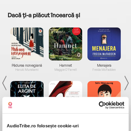
Dacă ți-a plăcut încearcă și
a...
Pădurea norvegiană
Hamnet
Menajera
I
Haruki Murakami
Maggie O'Farrell
Freida McFadden
Elita de Argint (Elita
Diavolul se îmbracă de
Migdală
de...
la...
Dani Francis
Lauren Weisberger
Sohn Won-pyung
AudioTribe.ro folosește cookie-uri