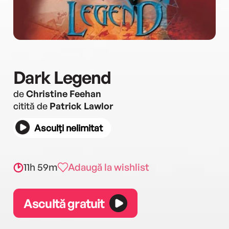
Dark Legend
de
Christine Feehan
citită de
Patrick Lawlor
Asculți nelimitat
11h 59m
Adaugă la wishlist
Ascultă gratuit