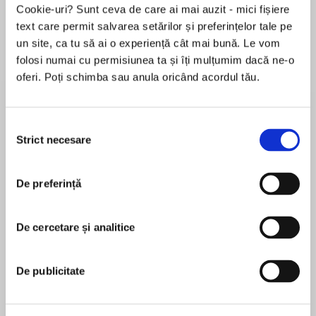
Cookie-uri? Sunt ceva de care ai mai auzit - mici fișiere
text care permit salvarea setărilor și preferințelor tale pe
un site, ca tu să ai o experiență cât mai bună. Le vom
Despre
carte
folosi numai cu permisiunea ta și îți mulțumim dacă ne-o
oferi. Poți schimba sau anula oricând acordul tău.
He woke deep within the ground, and the first
sensation he felt was hunger. An overwhelming
hunger for blood that demanded satisfaction.
Selecția
But as he hunted the dark streets of Paris for
Strict necesare
consimțământului
prey, a voice called to him, soothing, calming,
MAI MULT
giving him the strength to control his craving.
De preferință
În acest moment nu există recenzii
pentru această carte
Francesca Del Ponce was a healer, a woman
who radiated goodness as powerfully as the sun
De cercetare și analitice
Christine Feehan
did light. But surely his obsession with her would
turn him as his twin brother had turned, leaving
Christine Feehan is a #1 New York Times
De publicitate
the world with two monsters instead of one.
bestselling author, with over 90 published novels
in seven different series: Dark Series, GhostWalker