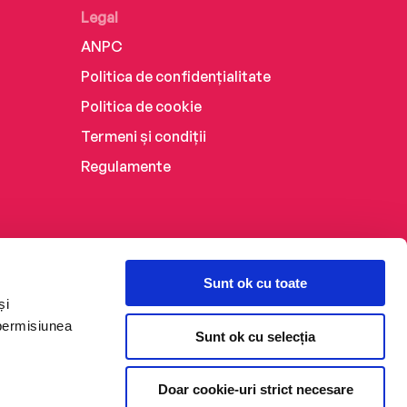
Legal
ANPC
Politica de confidențialitate
Politica de cookie
Termeni și condiții
Regulamente
Sunt ok cu toate
și
 permisiunea
Sunt ok cu selecția
Doar cookie-uri strict necesare