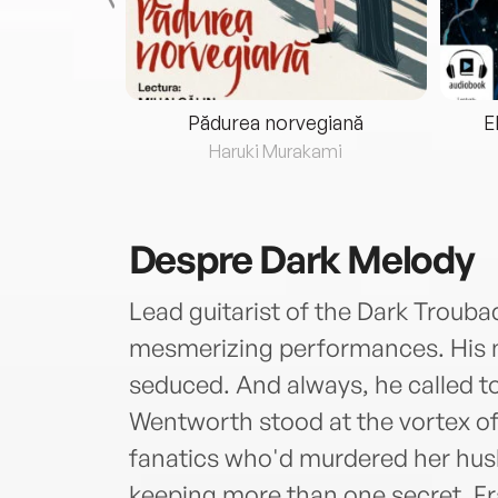
eria...
Pădurea norvegiană
E
ris
Haruki Murakami
Despre
Dark Melody
Lead guitarist of the Dark Troub
mesmerizing performances. His m
seduced. And always, he called t
Wentworth stood at the vortex of
fanatics who'd murdered her husb
keeping more than one secret. Fra