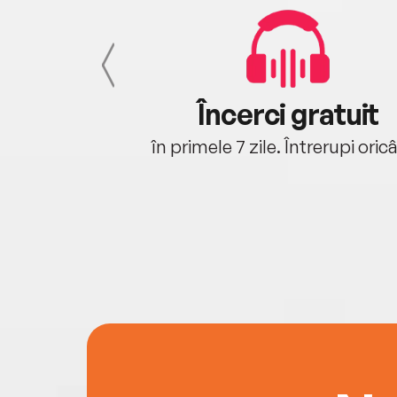
cu tine
Încerci gratuit
oriunde ești.
în primele 7 zile. Întrerupi oric