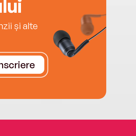
lui
ii și alte
Înscriere