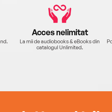
Acces nelimitat
ând.
La mii de audiobooks & eBooks din
Po
catalogul Unlimited.