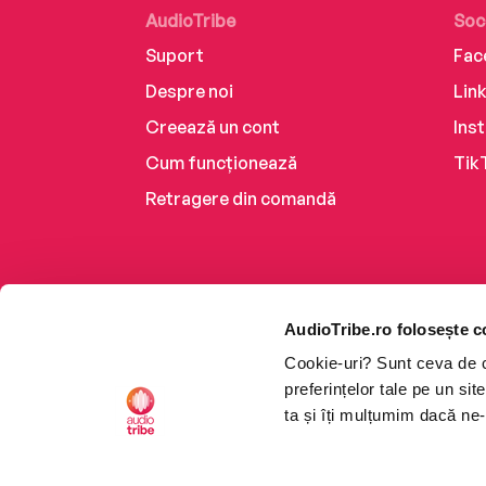
AudioTribe
Soc
Suport
Fac
Despre noi
Lin
Creează un cont
Ins
Cum funcționează
Tik
Retragere din comandă
AudioTribe.ro folosește c
Cookie-uri? Sunt ceva de ca
preferințelor tale pe un si
ta și îți mulțumim dacă ne-