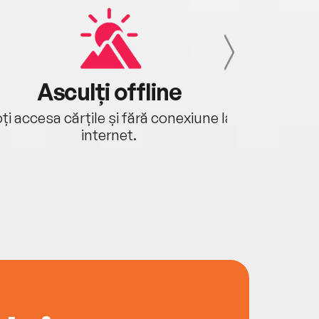
Asculți offline
Aj
ți accesa cărțile și fără conexiune la
Ascultă a
internet.