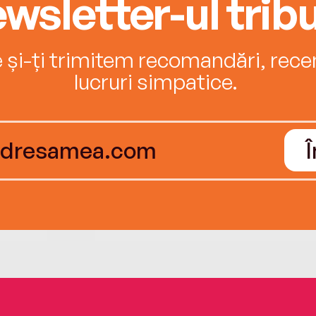
wsletter-ul tribu
e și-ți trimitem recomandări, recenz
lucruri simpatice.