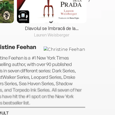
Diavolul se îmbracă de la...
Lauren Weisberger
Fre
istine Feehan
tine Feehan is a #1 New York Times
elling author, with over 90 published
s in seven different series: Dark Series,
tWalker Series, Leopard Series, Drake
rs Series, Sea Haven Series, Shadow
s, and Torpedo Ink Series. All seven of her
s have hit the #1 spot on the New York
 bestseller list.
MULT