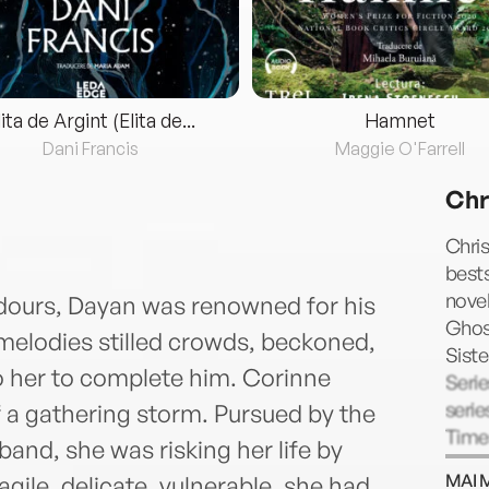
lita de Argint (Elita de...
Hamnet
Dani Francis
Maggie O'Farrell
Chr
Chris
bests
novel
adours, Dayan was renowned for his
Ghos
elodies stilled crowds, beckoned,
Siste
o her to complete him. Corinne
Serie
serie
 a gathering storm. Pursued by the
Times
and, she was risking her life by
MAI 
gile, delicate, vulnerable, she had