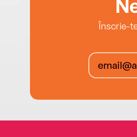
Ne
Înscrie-t