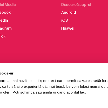
ial Media
Descarcă app-ul
ebook
Android
kedIn
iOS
tagram
Huawei
Tok
ookie-uri
re ai mai auzit - mici fișiere text care permit salvarea setărilor 
te, ca tu să ai o experiență cât mai bună. Le vom folosi numai cu
o oferi. Poți schimba sau anula oricând acordul tău.