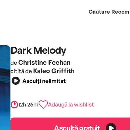
Căutare
Recom
Dark Melody
Christine Feehan
de
Kaleo Griffith
citită de
Asculți nelimitat
12h 26m
Adaugă la wishlist
Ascultă gratuit