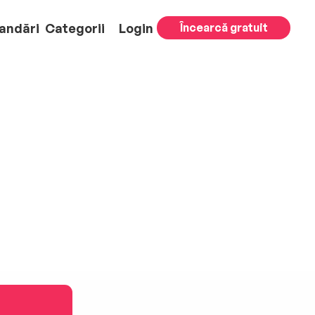
andări
Categorii
Login
Încearcă gratuit