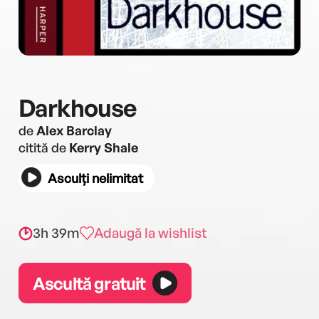
Darkhouse
de
Alex Barclay
citită de
Kerry Shale
Asculți nelimitat
3h 39m
Adaugă la wishlist
Ascultă gratuit