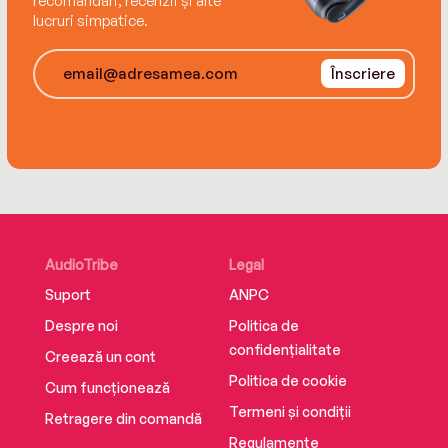
recomandări, recenzii și alte
lucruri simpatice.
Înscriere
AudioTribe
Legal
Suport
ANPC
Despre noi
Politica de
confidențialitate
Creează un cont
Politica de cookie
Cum funcționează
Termeni și condiții
Retragere din comandă
Regulamente