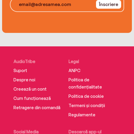
Înscriere
She is dead, and it’s all my fault.
AudioTribe
Legal
Suport
ANPC
Despre noi
Politica de
confidențialitate
Creează un cont
Politica de cookie
Cum funcționează
Termeni și condiții
Retragere din comandă
Regulamente
Social Media
Descarcă app-ul