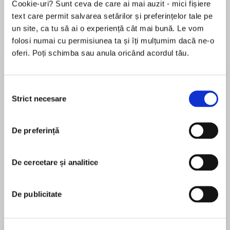
Cookie-uri? Sunt ceva de care ai mai auzit - mici fișiere
text care permit salvarea setărilor și preferințelor tale pe
un site, ca tu să ai o experiență cât mai bună. Le vom
folosi numai cu permisiunea ta și îți mulțumim dacă ne-o
Despre
carte
oferi. Poți schimba sau anula oricând acordul tău.
A teenage girl clashes with her new stepmother
in this debut thriller with an unforgettable twist
Selecția
Strict necesare
‘A pile-up of devastating plot twists’ Bernardine
consimțământului
Evaristo, author of Booker-winning Girl, Woman,
MAI MULT
Other
De preferință
În acest moment nu există recenzii
pentru această carte
‘Dark, deep, thought-provoking. Go and read it!’
Adele Parks
De cercetare și analitice
Rachel Edwards
‘Similar in spirit to We Need to Talk About Kevin’
De publicitate
Sunday Times
Jaimi Barbakoff
‘Genuinely unputdownable’ Clare Fisher, author