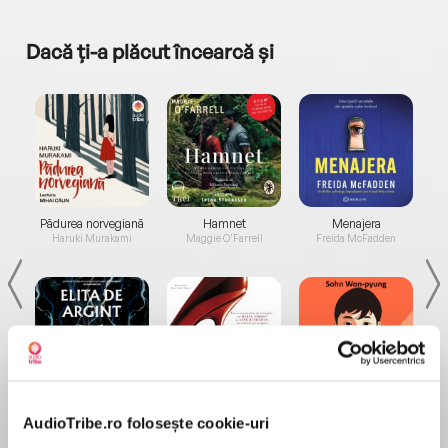
Dacă ți-a plăcut încearcă și
a...
Pădurea norvegiană
Hamnet
Menajera
I
Haruki Murakami
Maggie O'Farrell
Freida McFadden
Elita de Argint (Elita
Diavolul se îmbracă de
Migdală
de...
la...
AudioTribe.ro folosește cookie-uri
Dani Francis
Lauren Weisberger
Sohn Won-pyung