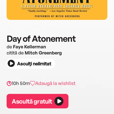
Day of Atonement
de
Faye Kellerman
citită de
Mitch Greenberg
Asculți nelimitat
10h 50m
Adaugă la wishlist
Ascultă gratuit