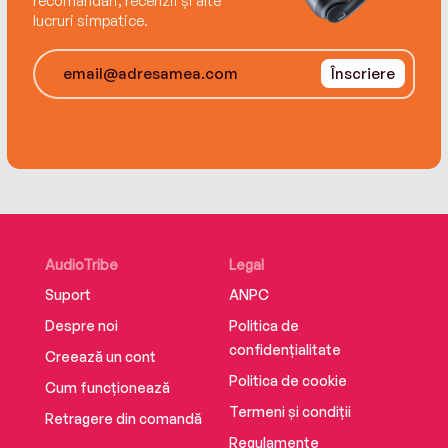
recomandări, recenzii și alte
lucruri simpatice.
Înscriere
AudioTribe
Legal
Suport
ANPC
Despre noi
Politica de
confidențialitate
Creează un cont
Politica de cookie
Cum funcționează
Termeni și condiții
Retragere din comandă
Regulamente