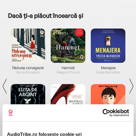
Dacă ți-a plăcut încearcă și
a...
Pădurea norvegiană
Hamnet
Menajera
I
Haruki Murakami
Maggie O'Farrell
Freida McFadden
Elita de Argint (Elita
Diavolul se îmbracă de
Migdală
de...
la...
Dani Francis
Lauren Weisberger
Sohn Won-pyung
AudioTribe.ro folosește cookie-uri