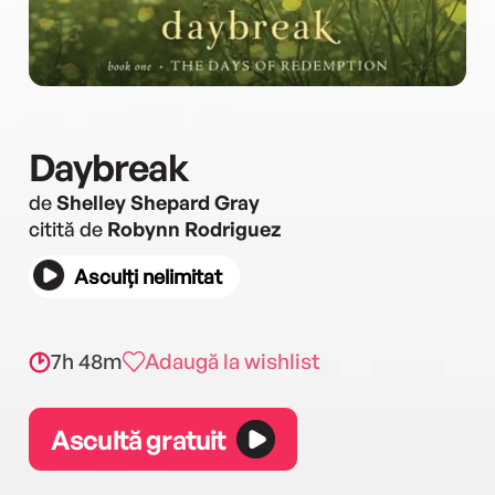
Daybreak
de
Shelley Shepard Gray
citită de
Robynn Rodriguez
Asculți nelimitat
7h 48m
Adaugă la wishlist
Ascultă gratuit