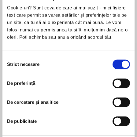
Cookie-uri? Sunt ceva de care ai mai auzit - mici fișiere
text care permit salvarea setărilor și preferințelor tale pe
un site, ca tu să ai o experiență cât mai bună. Le vom
Despre
carte
folosi numai cu permisiunea ta și îți mulțumim dacă ne-o
In this close-knit Amish family, nothing is as
oferi. Poți schimba sau anula oricând acordul tău.
perfect as it seems . . .
Selecția
When Viola Keim starts working at a nearby
Strict necesare
consimțământului
Mennonite retirement home, she strikes up an
MAI MULT
unlikely friendship with resident Atle, whose
În acest moment nu există recenzii
only living relative, son Edward, is living as a
De preferință
pentru această carte
missionary in Nicaragua. Viola understands the
importance of mission work, but she can't
Shelley Shepard Gray
De cercetare și analitice
imagine leaving her father in the hands of
strangers. Even though her family is New Order
Amish, it's not the Amish way, and though she
Shelley Shepard Gray is a New York Times and
De publicitate
doesn't know Ed, she judges him for
USA Today bestselling author, a finalist for the
abandoning his father.