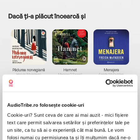
Dacă ți-a plăcut încearcă și
a...
Pădurea norvegiană
Hamnet
Menajera
I
Haruki Murakami
Maggie O'Farrell
Freida McFadden
AudioTribe.ro folosește cookie-uri
Cookie-uri? Sunt ceva de care ai mai auzit - mici fișiere
text care permit salvarea setărilor și preferințelor tale pe
Elita de Argint (Elita
Diavolul se îmbracă de
Migdală
un site, ca tu să ai o experiență cât mai bună. Le vom
de...
la...
Dani Francis
Lauren Weisberger
Sohn Won-pyung
folosi numai cu permisiunea ta și îți mulțumim dacă ne-o