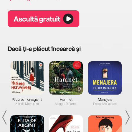
Ascultă gratuit
Dacă ți-a plăcut încearcă și
a...
Pădurea norvegiană
Hamnet
Menajera
I
Haruki Murakami
Maggie O'Farrell
Freida McFadden