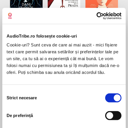
Elita de Argint (Elita
Diavolul se îmbracă de
Migdală
de...
la...
Dani Francis
Lauren Weisberger
Sohn Won-pyung
AudioTribe.ro folosește cookie-uri
Cookie-uri? Sunt ceva de care ai mai auzit - mici fișiere
text care permit salvarea setărilor și preferințelor tale pe
Despre
carte
un site, ca tu să ai o experiență cât mai bună. Le vom
folosi numai cu permisiunea ta și îți mulțumim dacă ne-o
Allan şi Barbara analizează cu maximă
oferi. Poți schimba sau anula oricând acordul tău.
sinceritate şi cu o doză considerabilă de umor
gândirea bărbaților şi a femeilor față de sex şi
dragoste, explicând diferența de viziune dintre
Selecția
cele două tabere. Bazându-se pe cercetări
Strict necesare
consimțământului
MAI MULT
despre creier, pe noutăți din psihologie şi pe
Recenzii
statistici relevante, soții Pease transpun
descoperirile ştiinţifice de ultimă oră într-un
De preferință
limbaj accesibil, abordând fără menajamente
De departe, cea mai bună carte citită de mine!