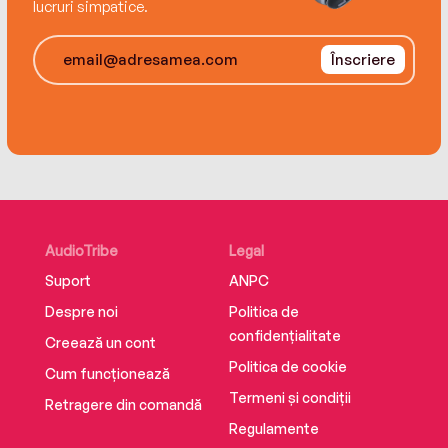
lucruri simpatice.
„Abandonând dogmatismul pretinsei cunoașteri
din Evul Mediu şi înlocuindu-l cu curiozitatea,
Înscriere
am ajuns la un nou mod de viaţă. Se spune
despre curiozitate că e contagioasă. Dacă așa
stau lucrurile, atunci sfatul meu este: S-o
transformăm într-o epidemie. «Ignoranţa care
orbește ne conduce pe căi greşite. O, sărmani
muritori, deschideţi ochii!» spunea Leonardo cu
cinci secole în urmă.“ — MARIO LIVIO
ISBN 978-973-50-7672-6
AudioTribe
Legal
Suport
ANPC
Despre noi
Politica de
confidențialitate
Creează un cont
Politica de cookie
Cum funcționează
Termeni și condiții
Retragere din comandă
Regulamente