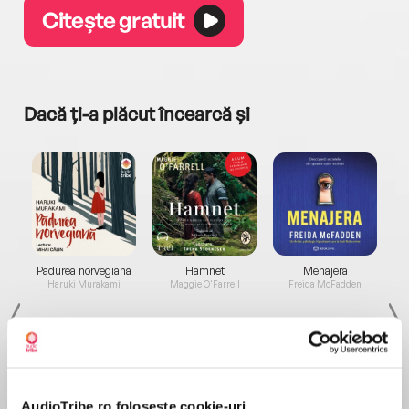
Citește gratuit
Dacă ți-a plăcut încearcă și
a...
Pădurea norvegiană
Hamnet
Menajera
I
Haruki Murakami
Maggie O'Farrell
Freida McFadden
AudioTribe.ro folosește cookie-uri