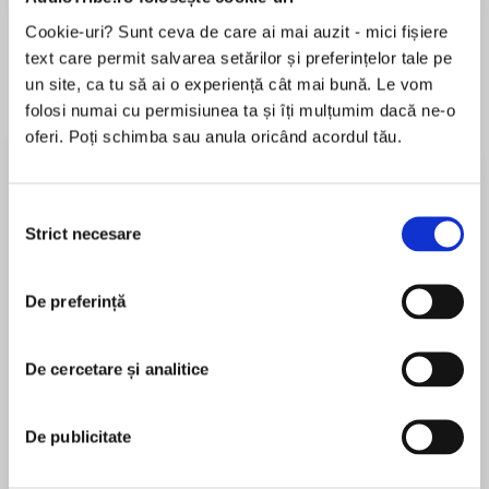
Cookie-uri? Sunt ceva de care ai mai auzit - mici fișiere
Elita de Argint (Elita
Diavolul se îmbracă de
Migdală
de...
la...
Dani Francis
Lauren Weisberger
Sohn Won-pyung
text care permit salvarea setărilor și preferințelor tale pe
un site, ca tu să ai o experiență cât mai bună. Le vom
folosi numai cu permisiunea ta și îți mulțumim dacă ne-o
oferi. Poți schimba sau anula oricând acordul tău.
Despre
carte
Traducere de Carmen Strungaru
Selecția
Strict necesare
consimțământului
„V-ați întrebat vreodată de ce ne punem
întrebarea «de ce»? Mario Livio a făcut-o, și ne
De preferință
invită la o fascinantă încer¬care de a înțelege
MAI MULT
originea și mecanismele curiozității noastre.“ —
În acest moment nu există recenzii
ADAM RIESS, Premiul Nobel pentru Fizică, 2011
De cercetare și analitice
pentru această carte
De ce atenția noastră e atrasă mai mult atunci
De publicitate
când auzim pe cineva vorbind la telefon, fără să
știm ce spune interlo¬cutorul lui, decât atunci