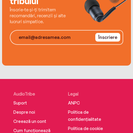
tribului
Editura Trei
Înscrie-te și-ți trimitem
ISBN 9786064016713
recomandări, recenzii și alte
lucruri simpatice.
Înscriere
AudioTribe
Legal
Suport
ANPC
Despre noi
Politica de
confidențialitate
Creează un cont
Politica de cookie
Cum funcționează