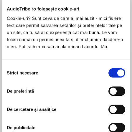
AudioTribe.ro folosește cookie-uri
Cookie-uri? Sunt ceva de care ai mai auzit - mici fișiere
text care permit salvarea setărilor și preferințelor tale pe
Elita de Argint (Elita
Diavolul se îmbracă de
Migdală
un site, ca tu să ai o experiență cât mai bună. Le vom
de...
la...
Dani Francis
Lauren Weisberger
Sohn Won-pyung
folosi numai cu permisiunea ta și îți mulțumim dacă ne-o
oferi. Poți schimba sau anula oricând acordul tău.
Despre
carte
Selecția
Strict necesare
consimțământului
O incitantă explorare antropologică a științei
dragostei
De preferință
Ce ne pot spune științele sociale și umaniste
despre experiența umană cel mai greu de
De cercetare și analitice
MAI MULT
cuantificat — dragostea? Anna Machin caută
În acest moment nu există recenzii
cel mai cuprinzător răspuns cu putință, care
pentru această carte
consideră prietenia și familia pe picior de
De publicitate