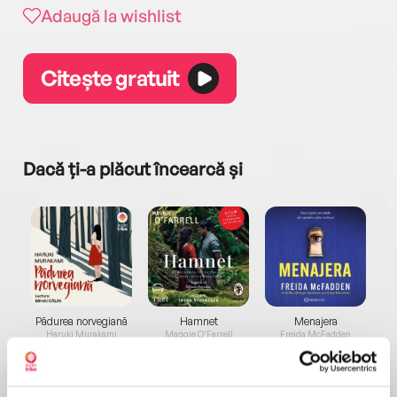
Adaugă la wishlist
Citește gratuit
Dacă ți-a plăcut încearcă și
a...
Pădurea norvegiană
Hamnet
Menajera
I
Haruki Murakami
Maggie O'Farrell
Freida McFadden