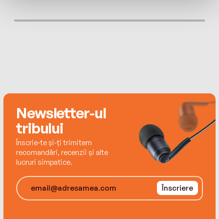
Editura Trei
Copyright © InterEditions 2023, Malakoff
InterEditions is an imprint of DUNOD Editeur – 11,
rue Paul Bert - 92240 MALAKOFF
© Editura Trei, 2025, pentru prezenta ediție
ISBN 978-606-40-2815-0
Newsletter-ul
tribului
Înscrie-te și-ți trimitem
recomandări, recenzii și alte
lucruri simpatice.
Înscriere