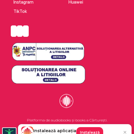
Instagram
Huawei
TikTok
Platforma de audiobooks și books a Cărturești.
Instalează aplicația
✕
Instalează