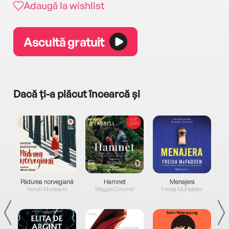
Adaugă la wishlist
Ascultă gratuit
Dacă ți-a plăcut încearcă și
a...
Pădurea norvegiană
Hamnet
Menajera
I
Haruki Murakami
Maggie O'Farrell
Freida McFadden