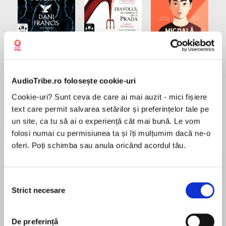
Elita de Argint (Elita
Diavolul se îmbracă de
Migdală
de...
la...
Dani Francis
Lauren Weisberger
Sohn Won-pyung
AudioTribe.ro folosește cookie-uri
Cookie-uri? Sunt ceva de care ai mai auzit - mici fișiere
Despre
carte
text care permit salvarea setărilor și preferințelor tale pe
un site, ca tu să ai o experiență cât mai bună. Le vom
Lucrurile nu mai merg între noi? Nu ne mai
folosi numai cu permisiunea ta și îți mulțumim dacă ne-o
înțelegem, nu mai rezonăm unul cu altul? Doar
oferi. Poți schimba sau anula oricând acordul tău.
unul dintre noi trage la căruță, în timp ce celălalt
își trăiește viața?
Înainte ca situația să se deterioreze iremediabil
Selecția
MAI MULT
și chiar înainte de a duce relația la terapie,
Strict necesare
consimțământului
În acest moment nu există recenzii
autorul acestei cărți vă propune să încercați
pentru această carte
metoda sa, Process Communication, care și-a
De preferință
dovedit utilitatea în cazul atâtor cupluri.