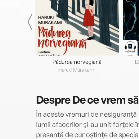
eria...
Pădurea norvegiană
E
ris
Haruki Murakami
Despre
De ce vrem să 
În aceste vremuri de nesiguranţă 
lumii afacerilor şi-au unit forţele 
presantă de cunoştinţe de special