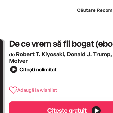
Căutare
Recom
De ce vrem să fii bogat (eb
Robert T. Kiyosaki, Donald J. Trump
de
McIver
Citești nelimitat
Adaugă la wishlist
Citește gratuit