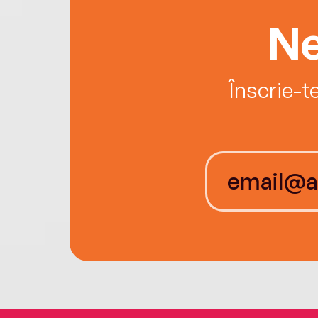
Ne
Înscrie-t