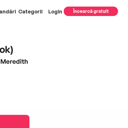
andări
Categorii
Login
Încearcă gratuit
ook)
, Meredith