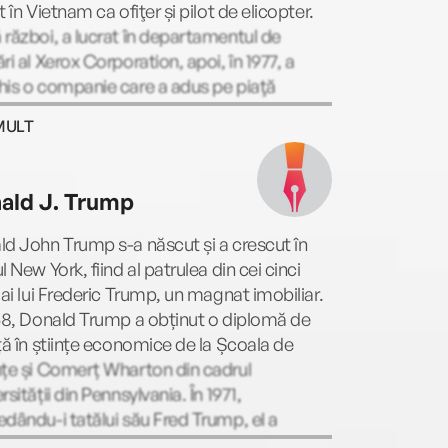
t în Vietnam ca ofiţer și pilot de elicopter.
război, a lucrat în departamentul de
ri al Xerox Corporation, apoi, în 1977, a
his o companie care a adus pe piaţă
le portofele din nailon şi Velcro cu diverse
MULT
luri şi embleme rock’n’roll. În 1985 a
t o companie internaţională care avea ca
educarea a zeci de mii de oameni din
ald J. Trump
ga lume cu privire la afaceri şi investiţii. În
 Robert şi‑a vândut afacerea şi, datorită
d John Trump s-a născut și a crescut în
tiţiilor, a putut să se retragă din activitate la
l New York, fiind al patrulea din cei cinci
a de 47 de ani. În scurta perioadă petrecută
 ai lui Frederic Trump, un magnat imobiliar.
ensionar“ a scris bestsellerul internaţional
68, Donald Trump a obținut o diplomă de
Dad, Poor Dad. În calitate de antreprenor,
ță în științe economice de la Școala de
r şi investitor, Robert scrie rubrica lunară
nțe și Comerț Wharton din cadrul
the Rich Are Getting Richer“ pentru
rsității din Pennsylvania. În 1971,
! Finance, precum şi editorialul „Rich
dându-i tatălui său Fred Trump, el a
ns“ pentru revista Entrepreneur.
at controlul Organizației Trump (Trump