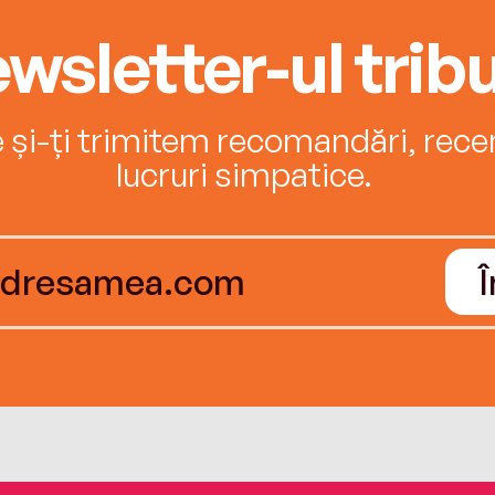
contr
wsletter-ul tribu
prelu
ianu
Sept
e și-ți trimitem recomandări, recenz
perso
Unite
lucruri simpatice.