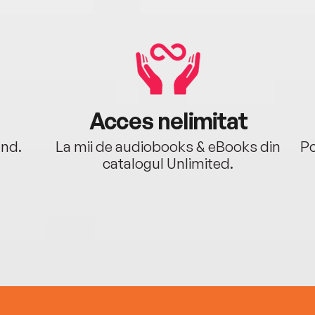
luna 
în 20
celor
în St
din t
Zelni
Acces nelimitat
cunos
copii
ând.
La mii de audiobooks & eBooks din
Po
(n. 1
catalogul Unlimited.
Organ
Mapl
fiind
fiică
origi
ceasu
un bă
45-le
din 8