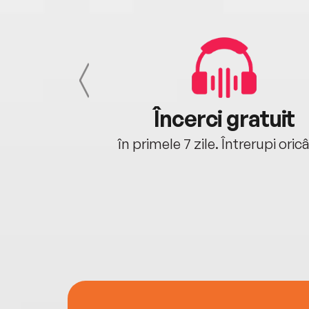
cu tine
Încerci gratuit
oriunde ești.
în primele 7 zile. Întrerupi oric