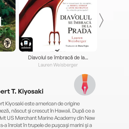
Diavolul se îmbracă de la...
Lauren Weisberger
Fre
ert T. Kiyosaki
t Kiyosaki este american de origine
eză, născut şi crescut în Hawaii. După ce a
lvit US Merchant Marine Academy din New
 s‑a înrolat în trupele de puşcaşi marini şi a