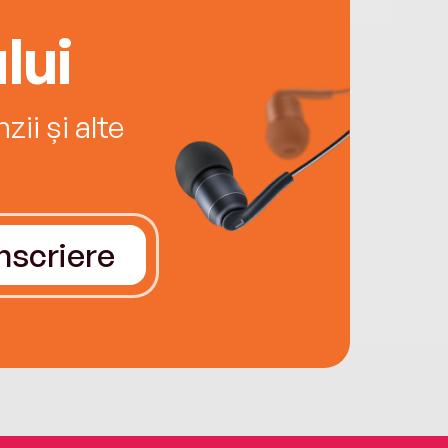
acandidata democrat Hillary Clinton; a
lui
at oficial mandatul de președinte pe 20
arie 2017, succedându-l pe Barack Obama.
uagenar, Trump este cea mai în vârstă
ii și alte
ană care își asumă președinția Statelor
.
Înscriere