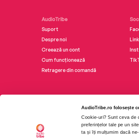
AudioTribe
Soc
Suport
Fac
Despre noi
Lin
Creează un cont
Ins
Cum funcționează
Tik
Retragere din comandă
AudioTribe.ro folosește c
Cookie-uri? Sunt ceva de ca
preferințelor tale pe un si
ta și îți mulțumim dacă ne-