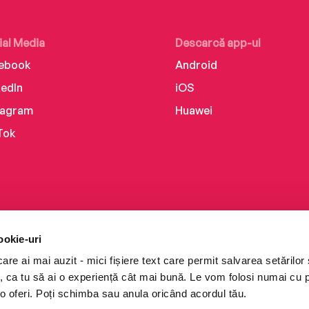
ial Media
Descarcă app-ul
ebook
Android
kedIn
iOS
tagram
Huawei
Tok
ookie-uri
re ai mai auzit - mici fișiere text care permit salvarea setărilor 
te, ca tu să ai o experiență cât mai bună. Le vom folosi numai cu
o oferi. Poți schimba sau anula oricând acordul tău.