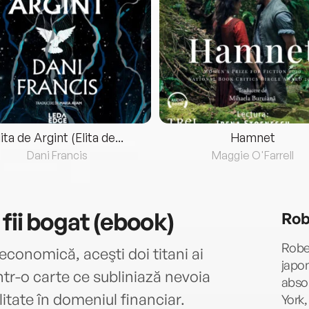
lita de Argint (Elita de...
Hamnet
Dani Francis
Maggie O'Farrell
fii bogat (ebook)
Rob
Rober
economică, aceşti doi titani ai
japon
într-o carte ce subliniază nevoia
abso
itate în domeniul financiar.
York,