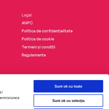
Legal
ANPC
Politica de confidențialitate
Politica de cookie
Termeni și condiții
Regulamente
Sunt ok cu toate
și
 permisiunea
Sunt ok cu selecția