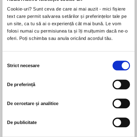
Cookie-uri? Sunt ceva de care ai mai auzit - mici fișiere
Elita de Argint (Elita
Diavolul se îmbracă de
Migdală
de...
la...
Dani Francis
Lauren Weisberger
Sohn Won-pyung
text care permit salvarea setărilor și preferințelor tale pe
un site, ca tu să ai o experiență cât mai bună. Le vom
folosi numai cu permisiunea ta și îți mulțumim dacă ne-o
oferi. Poți schimba sau anula oricând acordul tău.
Despre
carte
Subtilă și precisă, densă și insurgentă, cartea
Selecția
Strict necesare
de față este o cronică a vremurilor noastre. În
consimțământului
ea, cei de mâine vor regăsi nu doar fragmentele
de autoportret ale autorului, ci și urmele unui
De preferință
întreg timp. Se află adunate aici sunete, culori,
MAI MULT
obsesii, himere. Între jurnal și eseu, textul se
În acest moment nu există recenzii
strecoară cu fragilitate și încăpățânare. Vocea
De cercetare și analitice
pentru această carte
memorabilă a lui Ciprian Măceșaru se distinge
cu claritate, formulând, contra curentului, o
De publicitate
pledoarie în apărarea libertății.