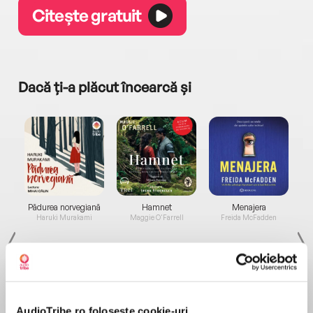
Citește gratuit
Dacă ți-a plăcut încearcă și
a...
Pădurea norvegiană
Hamnet
Menajera
I
Haruki Murakami
Maggie O'Farrell
Freida McFadden
AudioTribe.ro folosește cookie-uri