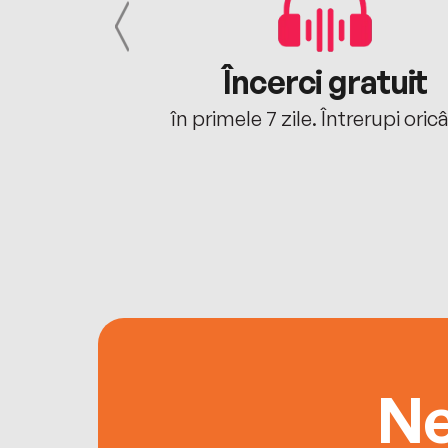
cu tine
Încerci gratuit
oriunde ești.
în primele 7 zile. Întrerupi oric
Ne