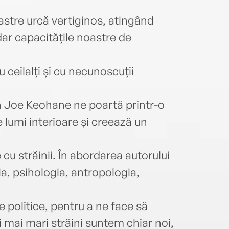
stre urcă vertiginos, atingând
 dar capacitățile noastre de
 ceilalți și cu necunoscuții
n Joe Keohane ne poartă printr-o
e lumi interioare și creează un
cu străinii. În abordarea autorului
a, psihologia, antropologia,
țele politice, pentru a ne face să
i mai mari străini suntem chiar noi,