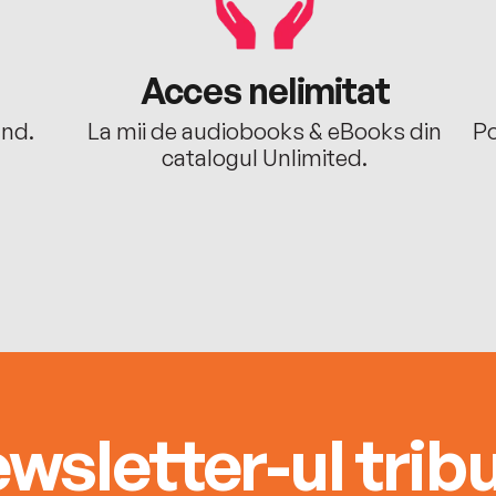
Acces nelimitat
ând.
La mii de audiobooks & eBooks din
Po
catalogul Unlimited.
wsletter-ul tribu