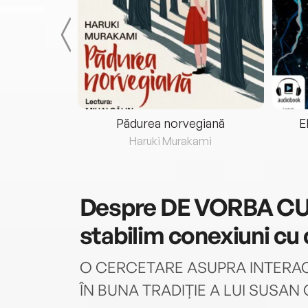
eria...
Pădurea norvegiană
E
ris
Haruki Murakami
Despre
DE VORBA CU 
stabilim conexiuni cu c
O CERCETARE ASUPRA INTERACȚ
ÎN BUNA TRADIȚIE A LUI SUSAN