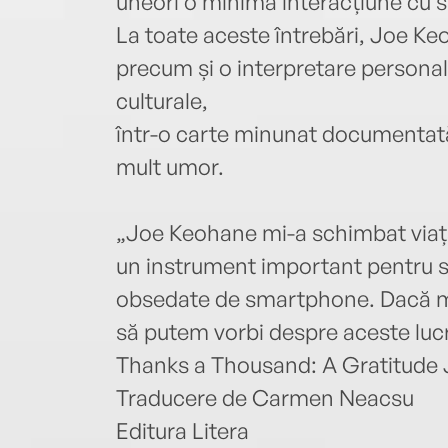
uneori o minimă interacțiune cu st
La toate aceste întrebări, Joe Ke
precum și o interpretare personal
culturale,
într-o carte minunat documentată,
mult umor.
„Joe Keohane mi-a schimbat viața.
un instrument important pentru sa
obsedate de smartphone. Dacă mă 
să putem vorbi despre aceste lucru
Thanks a Thousand: A Gratitude
Traducere de Carmen Neacsu
Editura Litera