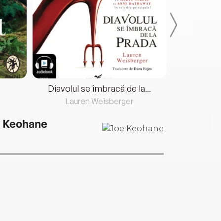
Diavolul se îmbracă de la...
Lauren Weisberger
Fre
 Keohane