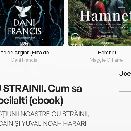
lita de Argint (Elita de...
Hamnet
Dani Francis
Maggie O'Farrell
Joe
STRAINII. Cum sa
eilalti (ebook)
IUNII NOASTRE CU STRĂINII,
 CAIN ȘI YUVAL NOAH HARARI