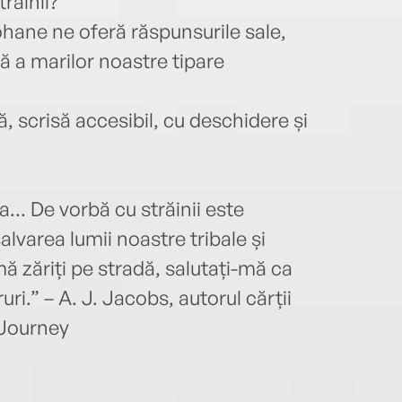
răinii?
ohane ne oferă răspunsurile sale,
ă a marilor noastre tipare
 scrisă accesibil, cu deschidere și
.. De vorbă cu străinii este
lvarea lumii noastre tribale și
zăriți pe stradă, salutați-mă ca
ri.” – A. J. Jacobs, autorul cărții
 Journey