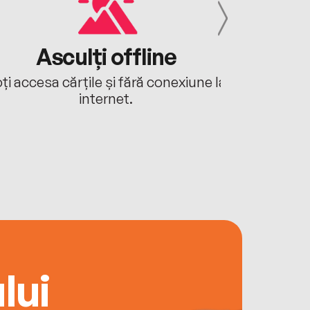
Asculți offline
Aj
ți accesa cărțile și fără conexiune la
Ascultă a
internet.
lui