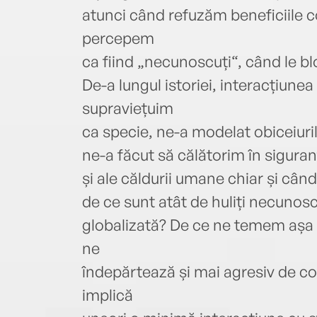
atunci când refuzăm beneficiile co
percepem
ca fiind „necunoscuți“, când le bl
De-a lungul istoriei, interacțiunea 
supraviețuim
ca specie, ne-a modelat obiceiuril
ne-a făcut să călătorim în siguran
și ale căldurii umane chiar și câ
de ce sunt atât de huliți necunoscu
globalizată? De ce ne temem așa d
ne
îndepărtează și mai agresiv de co
implică