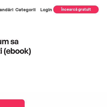
andări
Categorii
Login
Încearcă gratuit
um sa
ti (ebook)