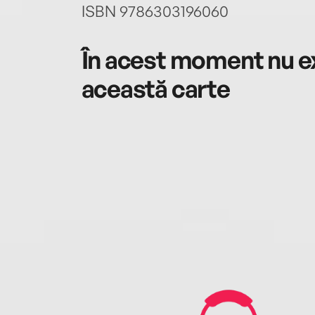
ISBN 9786303196060
În acest moment nu ex
această carte