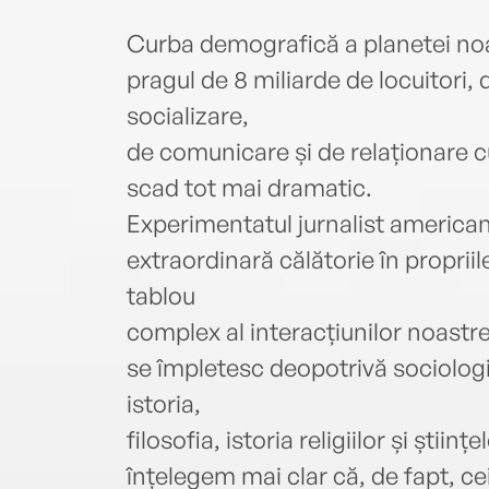
Curba demografică a planetei noa
pragul de 8 miliarde de locuitori,
socializare,
de comunicare și de relaționare cu
scad tot mai dramatic.
Experimentatul jurnalist america
extraordinară călătorie în propriil
tablou
complex al interacțiunilor noastre 
se împletesc deopotrivă sociologi
istoria,
filosofia, istoria religiilor și știin
înțelegem mai clar că, de fapt, ce