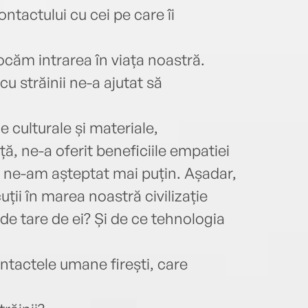
ntactului cu cei pe care îi
ocăm intrarea în viața noastră.
cu străinii ne-a ajutat să
e culturale și materiale,
ță, ne-a oferit beneficiile empatiei
nd ne-am așteptat mai puțin. Așadar,
ții în marea noastră civilizație
e tare de ei? Și de ce tehnologia
ntactele umane firești, care