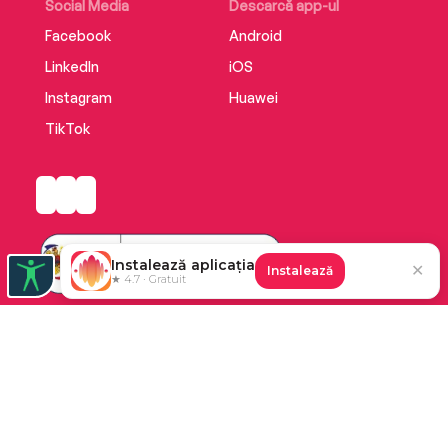
Social Media
Descarcă app-ul
Facebook
Android
LinkedIn
iOS
Instagram
Huawei
TikTok
Instalează aplicația
✕
Instalează
★ 4.7 · Gratuit