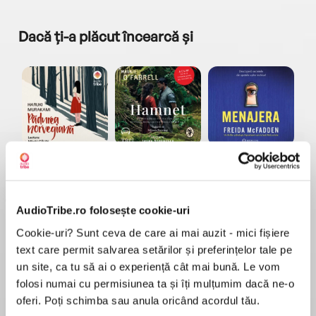
Dacă ți-a plăcut încearcă și
a...
Pădurea norvegiană
Hamnet
Menajera
I
Haruki Murakami
Maggie O'Farrell
Freida McFadden
AudioTribe.ro folosește cookie-uri
Cookie-uri? Sunt ceva de care ai mai auzit - mici fișiere
text care permit salvarea setărilor și preferințelor tale pe
un site, ca tu să ai o experiență cât mai bună. Le vom
folosi numai cu permisiunea ta și îți mulțumim dacă ne-o
Elita de Argint (Elita
Diavolul se îmbracă de
Migdală
de...
la...
Dani Francis
Lauren Weisberger
Sohn Won-pyung
oferi. Poți schimba sau anula oricând acordul tău.