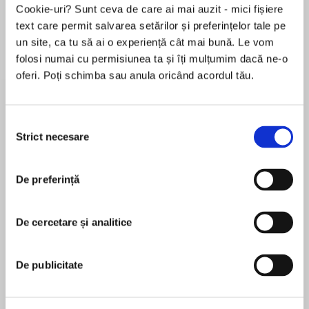
Cookie-uri? Sunt ceva de care ai mai auzit - mici fișiere
text care permit salvarea setărilor și preferințelor tale pe
un site, ca tu să ai o experiență cât mai bună. Le vom
Despre
carte
folosi numai cu permisiunea ta și îți mulțumim dacă ne-o
oferi. Poți schimba sau anula oricând acordul tău.
Quinn Littleton was a mean girl—a skinny blonde
social terrorist in stilettos. She was everything
Emma MacLaren hated. Until she died.
Selecția
Strict necesare
consimțământului
A proud geek girl, Emma loves her quiet life on
MAI MULT
the outskirts, playing video games and staying
De preferință
În acest moment nu există recenzii
off the radar. When her nightmare of a new
pentru această carte
stepsister moves into the bedroom next door,
her world is turned upside down. Quinn is a
De cercetare și analitice
Eva Darrows
queen bee with a nasty streak who destroys
anyone who gets in her way. Teachers, football
Eva Darrows is the pseudonym for New York
De publicitate
players, her fellow cheerleaders—no one is safe.
Times bestselling author Hillary Monahan, author
of Mary: The Summoning and Mary: Unleashed,
Emma wants nothing more than to get this girl