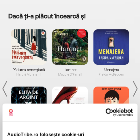
Dacă ți-a plăcut încearcă și
a...
Pădurea norvegiană
Hamnet
Menajera
I
Haruki Murakami
Maggie O'Farrell
Freida McFadden
Elita de Argint (Elita
Diavolul se îmbracă de
Migdală
de...
la...
Dani Francis
Lauren Weisberger
Sohn Won-pyung
AudioTribe.ro folosește cookie-uri