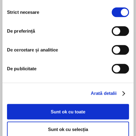
Selecția
Strict necesare
consimțământului
Despre
carte
De preferință
‘Gripping … a compelling and authentic page-
turner’ Sunday Mail
De cercetare și analitice
De publicitate
MAI MULT
În acest moment nu există recenzii
‘A must read!’ Reader review
pentru această carte
Arată detalii
Sunt ok cu toate
Jackie Baldwin
‘A sparkling debut!’ Reader review
Sunt ok cu selecția