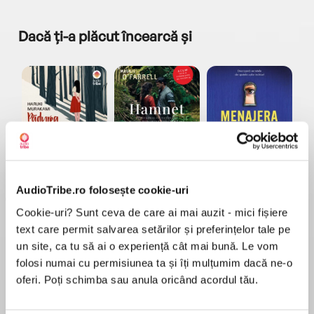
Dacă ți-a plăcut încearcă și
a...
Pădurea norvegiană
Hamnet
Menajera
I
Haruki Murakami
Maggie O'Farrell
Freida McFadden
AudioTribe.ro folosește cookie-uri
Cookie-uri? Sunt ceva de care ai mai auzit - mici fișiere
text care permit salvarea setărilor și preferințelor tale pe
un site, ca tu să ai o experiență cât mai bună. Le vom
folosi numai cu permisiunea ta și îți mulțumim dacă ne-o
oferi. Poți schimba sau anula oricând acordul tău.
Elita de Argint (Elita
Diavolul se îmbracă de
Migdală
de...
la...
Dani Francis
Lauren Weisberger
Sohn Won-pyung