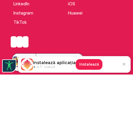
LinkedIn
iOS
Instagram
Huawei
TikTok
Instalează aplicația
✕
Instalează
★ 4.7 · Gratuit
Platforma de audiobooks și books a Cărturești.