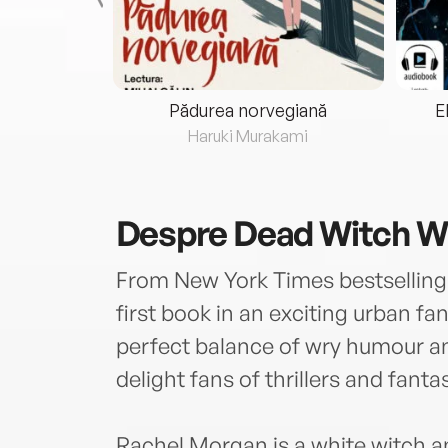
eria...
Pădurea norvegiană
E
ris
Haruki Murakami
Despre
Dead Witch W
From New York Times bestselling
first book in an exciting urban fa
perfect balance of wry humour and
delight fans of thrillers and fantas
Rachel Morgan is a white witch a