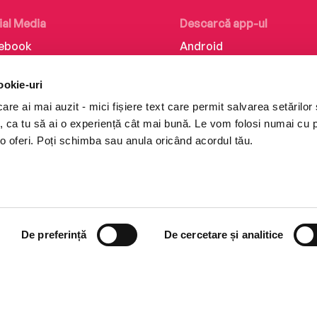
ial Media
Descarcă app-ul
ebook
Android
kedIn
iOS
ookie-uri
tagram
Huawei
re ai mai auzit - mici fișiere text care permit salvarea setărilor 
Tok
te, ca tu să ai o experiență cât mai bună. Le vom folosi numai cu
o oferi. Poți schimba sau anula oricând acordul tău.
De preferință
De cercetare și analitice