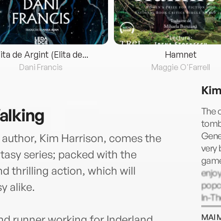
lita de Argint (Elita de...
Hamnet
Dani Francis
Maggie O'Farrell
Kim
alking
The o
tombo
Gener
 author, Kim Harrison, comes the
very 
ntasy series; packed with the
game 
 thrilling action, which will
enjoy
popc
y alike.
In-Th
drum 
MAI 
nd runner working for Inderland