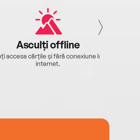
Asculți offline
Aj
ți accesa cărțile și fără conexiune la
Ascultă a
internet.