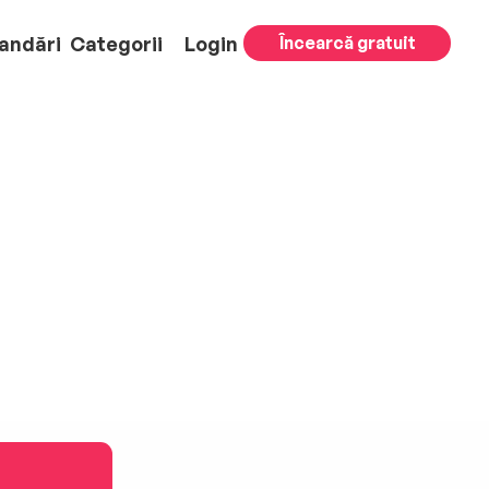
andări
Categorii
Login
Încearcă gratuit