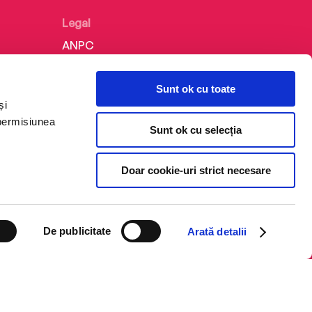
Legal
ANPC
Politica de confidențialitate
Sunt ok cu toate
Politica de cookie
și
Termeni și condiții
 permisiunea
Sunt ok cu selecția
Regulamente
Doar cookie-uri strict necesare
De publicitate
Arată detalii