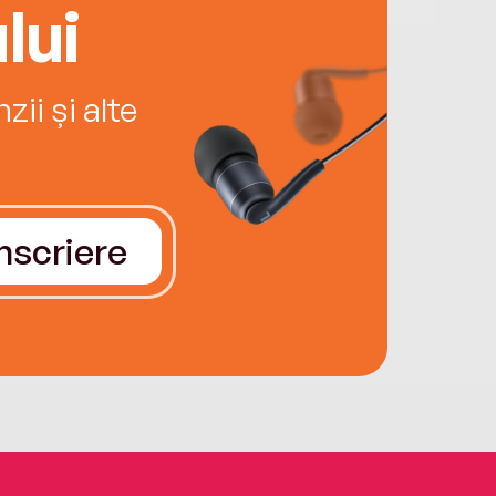
lui
ii și alte
Înscriere