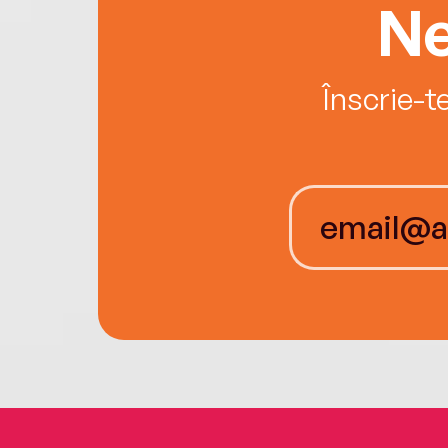
Ne
Înscrie-t