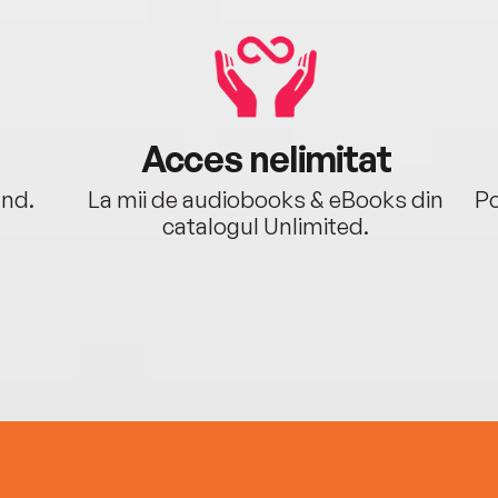
Acces nelimitat
ând.
La mii de audiobooks & eBooks din
Po
catalogul Unlimited.