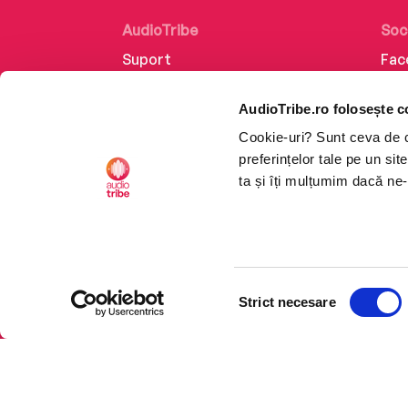
AudioTribe
Soc
Suport
Fac
Despre noi
Lin
AudioTribe.ro folosește c
Creează un cont
Ins
Cookie-uri? Sunt ceva de ca
Cum funcționează
Tik
preferințelor tale pe un si
Retragere din comandă
ta și îți mulțumim dacă ne-
Selecția
CTRL+F2
CTRL+F2
Strict necesare
consimțământului