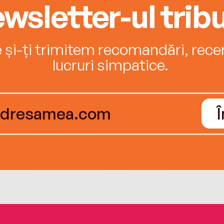
wsletter-ul tribu
e și-ți trimitem recomandări, recenz
lucruri simpatice.