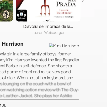
Diavolul se îmbracă de la...
Lauren Weisberger
Fre
 Harrison
nly girl in a large family of boys, former
y Kim Harrison invented the first Brigadier
al Barbie in self-defence. She shoots a
bad game of pool and rolls a very good
of dice. When not at her keyboard, she
s lounging on the couch with a bowl of
orn watching action movies with The-Guy-
e-Leather-Jacket. She plays her Ashiko
when no one is listening, and is hard to
MULT