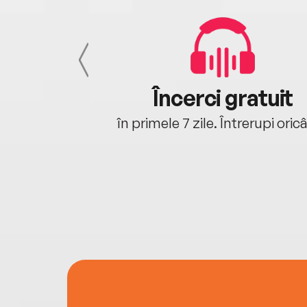
cu tine
Încerci gratuit
oriunde ești.
în primele 7 zile. Întrerupi oric