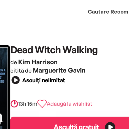
Căutare
Recom
Dead Witch Walking
Kim Harrison
de
Marguerite Gavin
citită de
Asculți nelimitat
13h 15m
Adaugă la wishlist
Ascultă gratuit