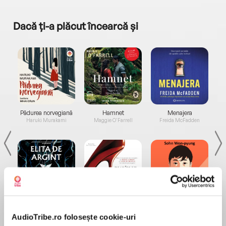
Dacă ți-a plăcut încearcă și
a...
Pădurea norvegiană
Hamnet
Menajera
I
Haruki Murakami
Maggie O'Farrell
Freida McFadden
Elita de Argint (Elita
Diavolul se îmbracă de
Migdală
de...
la...
Dani Francis
Lauren Weisberger
Sohn Won-pyung
AudioTribe.ro folosește cookie-uri