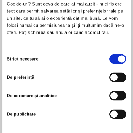
Cookie-uri? Sunt ceva de care ai mai auzit - mici fișiere
text care permit salvarea setărilor și preferințelor tale pe
un site, ca tu să ai o experiență cât mai bună. Le vom
Despre
carte
folosi numai cu permisiunea ta și îți mulțumim dacă ne-o
oferi. Poți schimba sau anula oricând acordul tău.
SHE KNOWS WHERE TO FIND THE BODY
When Raina Hamish tries on a dress in a Miami
Selecția
boutique, she has a terrifyingly accurate vision
Strict necesare
consimțământului
of a murdered corpse in the murky shadows of
MAI MULT
the Everglades. She wants to help, but who
De preferință
În acest moment nu există recenzii
would believe her when she can hardly believe
pentru această carte
herself?
De cercetare și analitice
Heather Graham
Special Agent Axel Tiger has returned to Florida
to help hunt a serial killer, but the investigation
New York Times and USA Today bestselling
De publicitate
doesn’t have much to go on. Raina’s vision is
author Heather Graham has written more than a
their best chance to uncover more. Axel’s
hundred novels. She's a winner of the RWA's
experience with the FBI’s elite paranormal team