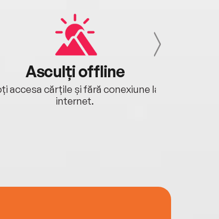
Asculți offline
Aj
ți accesa cărțile și fără conexiune la
Ascultă a
internet.