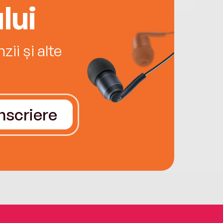
lui
ii și alte
Înscriere