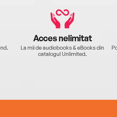
Acces nelimitat
ând.
La mii de audiobooks & eBooks din
Po
catalogul Unlimited.