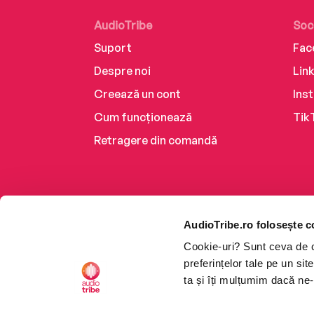
AudioTribe
Soc
Suport
Fac
Despre noi
Lin
Creează un cont
Ins
Cum funcționează
Tik
Retragere din comandă
AudioTribe.ro folosește c
Cookie-uri? Sunt ceva de ca
preferințelor tale pe un si
ta și îți mulțumim dacă ne-