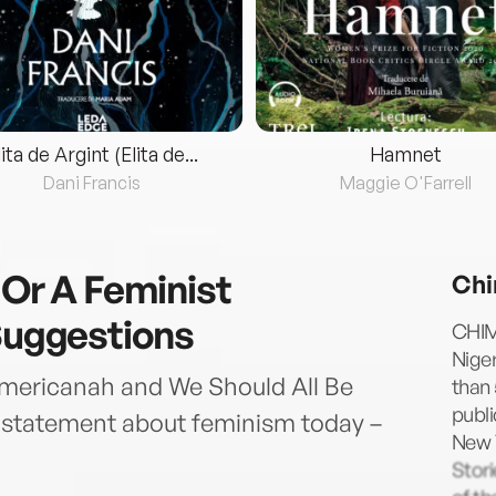
lita de Argint (Elita de...
Hamnet
Dani Francis
Maggie O'Farrell
 Or A Feminist
Chi
 Suggestions
CHIM
Niger
Americanah and We Should All Be
than 
publi
 statement about feminism today –
New Y
Stori