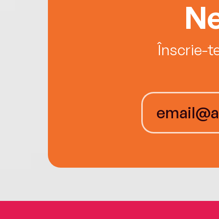
Ne
Înscrie-t