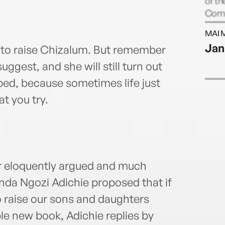
of th
Comm
Hurs
MAI 
Sun, 
Jan
 to raise Chizalum. But remember
Prize
Amer
uggest, and she will still turn out
Criti
ped, because sometimes life just
Thin
at you try.
All B
Manif
Grief
child
she d
and N
er eloquently argued and much
da Ngozi Adichie proposed that if
o raise our sons and daughters
ble new book, Adichie replies by