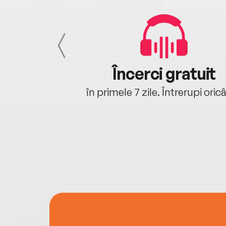
cu tine
Încerci gratuit
oriunde ești.
în primele 7 zile. Întrerupi oric