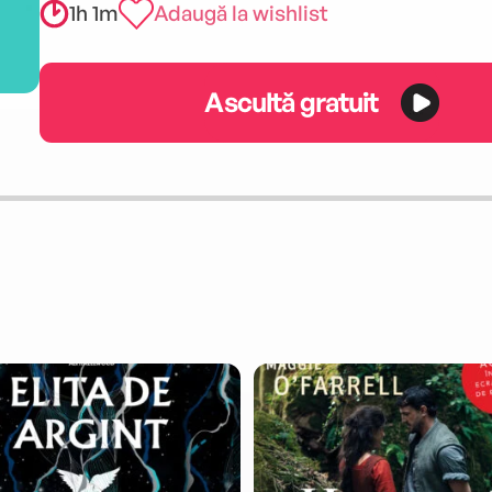
1h 1m
Adaugă la wishlist
Ascultă gratuit