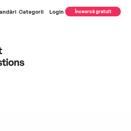
andări
Categorii
Login
Încearcă gratuit
t
stions