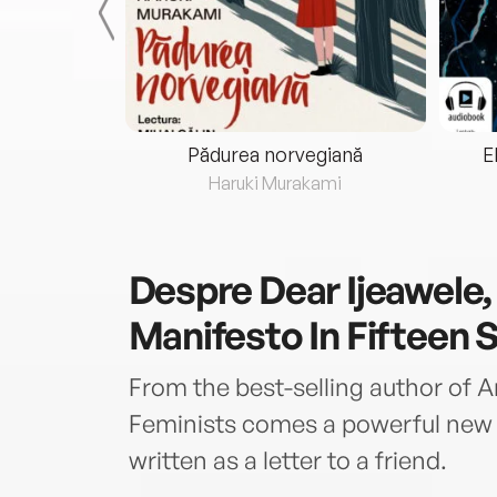
eria...
Pădurea norvegiană
E
ris
Haruki Murakami
Despre
Dear Ijeawele,
Manifesto In Fifteen
From the best-selling author of 
Feminists comes a powerful new
written as a letter to a friend.