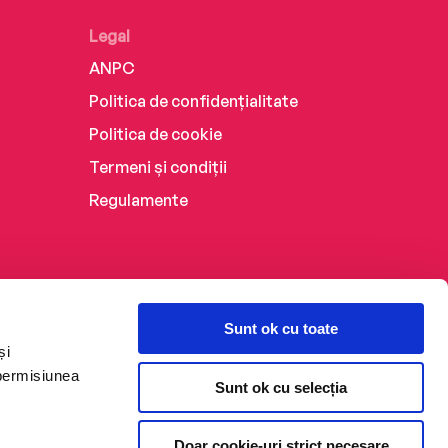
Legal
ANPC
Politica de confidențialitate
Politica de cookie
Termeni și condiții
Regulamente
Sunt ok cu toate
și
 permisiunea
Sunt ok cu selecția
Doar cookie-uri strict necesare