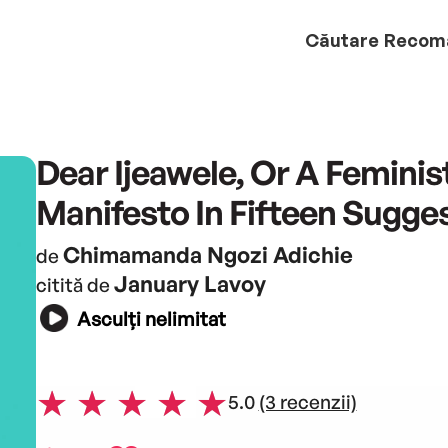
Căutare
Recom
Dear Ijeawele, Or A Feminis
Manifesto In Fifteen Sugge
Chimamanda Ngozi Adichie
de
January Lavoy
citită de
Asculți nelimitat
5.0
(3 recenzii)