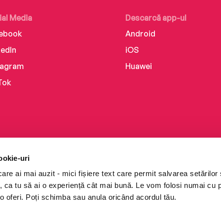
ial Media
Descarcă app-ul
ebook
Android
kedIn
iOS
tagram
Huawei
Tok
ookie-uri
re ai mai auzit - mici fișiere text care permit salvarea setărilor 
te, ca tu să ai o experiență cât mai bună. Le vom folosi numai cu
o oferi. Poți schimba sau anula oricând acordul tău.