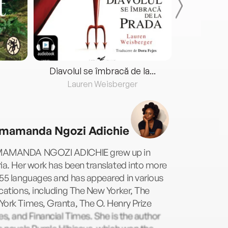
Diavolul se îmbracă de la...
Lauren Weisberger
Fre
mamanda Ngozi Adichie
AMANDA NGOZI ADICHIE grew up in
ia. Her work has been translated into more
55 languages and has appeared in various
cations, including The New Yorker, The
ork Times, Granta, The O. Henry Prize
es, and Financial Times. She is the author