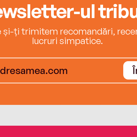
wsletter-ul tribu
e și-ți trimitem recomandări, recenz
lucruri simpatice.