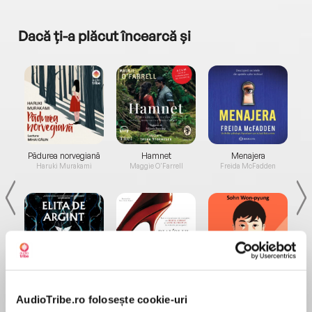
Dacă ți-a plăcut încearcă și
a...
Pădurea norvegiană
Hamnet
Menajera
I
Haruki Murakami
Maggie O'Farrell
Freida McFadden
Elita de Argint (Elita
Diavolul se îmbracă de
Migdală
de...
la...
Dani Francis
Lauren Weisberger
Sohn Won-pyung
AudioTribe.ro folosește cookie-uri