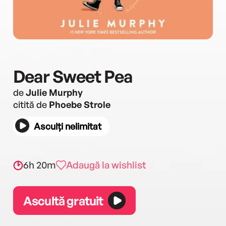
Dear Sweet Pea
de
Julie Murphy
citită de
Phoebe Strole
Asculți nelimitat
6h 20m
Adaugă la wishlist
Ascultă gratuit