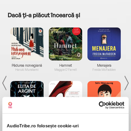
Dacă ți-a plăcut încearcă și
a...
Pădurea norvegiană
Hamnet
Menajera
I
Haruki Murakami
Maggie O'Farrell
Freida McFadden
Elita de Argint (Elita
Diavolul se îmbracă de
Migdală
de...
la...
Dani Francis
Lauren Weisberger
Sohn Won-pyung
AudioTribe.ro folosește cookie-uri