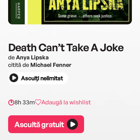
Death Can’t Take A Joke
de
Anya Lipska
citită de
Michael Fenner
Asculți nelimitat
8h 33m
Adaugă la wishlist
Ascultă gratuit