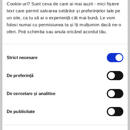
Cookie-uri? Sunt ceva de care ai mai auzit - mici fișiere
text care permit salvarea setărilor și preferințelor tale pe
un site, ca tu să ai o experiență cât mai bună. Le vom
Despre
carte
folosi numai cu permisiunea ta și îți mulțumim dacă ne-o
oferi. Poți schimba sau anula oricând acordul tău.
Meet Janusz Kiska: private investigator, ‘fixer’
and – murderer?
Selecția
The keenly anticipated novel from crime writer
Strict necesare
consimțământului
Anya Lipska, author of WHERE THE DEVIL
MAI MULT
CAN’T GO.
De preferință
În acest moment nu există recenzii
pentru această carte
When masked men brutally stab one of his
closest friends to death, Janusz Kiszka – fixer to
De cercetare și analitice
Anya Lipska
East London’s Poles – must dig deep into
London’s criminal underbelly to track down the
Originally trained as a journalist, Anya now writes
De publicitate
killers and deliver justice.
and produces TV documentaries. Her work has
been broadcast on BBC Radio 4, and the Kiszka
Shadowing a beautiful Ukrainian girl he believes