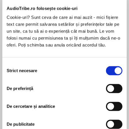
Elita de Argint (Elita
Diavolul se îmbracă de
Migdală
de...
la...
Dani Francis
Lauren Weisberger
Sohn Won-pyung
AudioTribe.ro folosește cookie-uri
Cookie-uri? Sunt ceva de care ai mai auzit - mici fișiere
text care permit salvarea setărilor și preferințelor tale pe
un site, ca tu să ai o experiență cât mai bună. Le vom
Despre
carte
folosi numai cu permisiunea ta și îți mulțumim dacă ne-o
oferi. Poți schimba sau anula oricând acordul tău.
Soon to bea major motion picture sequel
toMurder on the Orient Expresswith a
screenplay by Michael Green,directed by and
Selecția
starring Kenneth Branagh alongside Gal Gadot—
Strict necesare
consimțământului
coming February 11, 2022!
MAI MULT
De preferință
În acest moment nu există recenzii
Beloved detective Hercule Poirot embarks on a
pentru această carte
journey to Egyptin one of Agatha Christie’s most
famous mysteries.
De cercetare și analitice
The tranquility of a luxury cruise along the Nile
Agatha Christie
De publicitate
was shattered by the discovery that Linnet