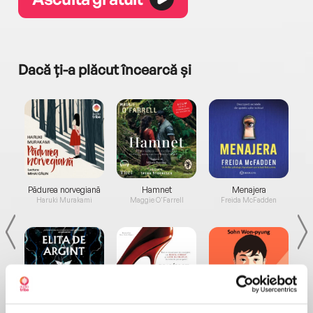
Dacă ți-a plăcut încearcă și
a...
Pădurea norvegiană
Hamnet
Menajera
I
Haruki Murakami
Maggie O'Farrell
Freida McFadden