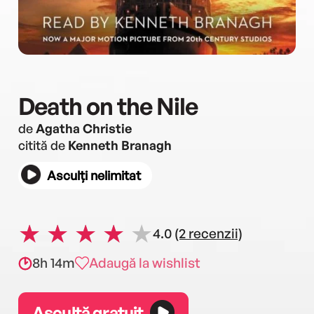
Death on the Nile
de
Agatha Christie
citită de
Kenneth Branagh
Asculți nelimitat
4.0
(2 recenzii)
8h 14m
Adaugă la wishlist
Ascultă gratuit