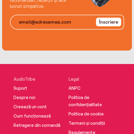
recomandări, recenzii și alte
lucruri simpatice.
Înscriere
AudioTribe
Legal
Suport
ANPC
Despre noi
Politica de
confidențialitate
Creează un cont
Politica de cookie
Cum funcționează
Termeni și condiții
Retragere din comandă
Regulamente