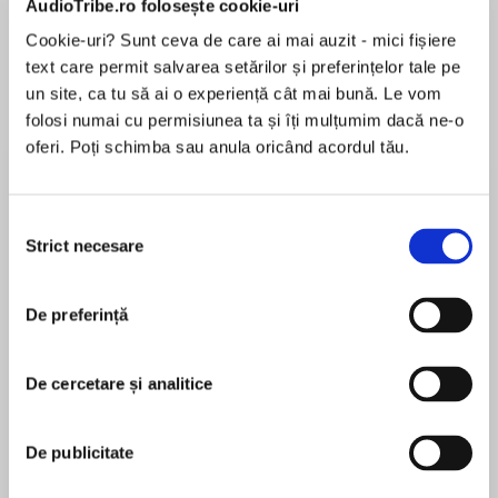
AudioTribe.ro folosește cookie-uri
Cookie-uri? Sunt ceva de care ai mai auzit - mici fișiere
text care permit salvarea setărilor și preferințelor tale pe
Despre
carte
un site, ca tu să ai o experiență cât mai bună. Le vom
folosi numai cu permisiunea ta și îți mulțumim dacă ne-o
Collins brings the Queen of Crime, Agatha
oferi. Poți schimba sau anula oricând acordul tău.
Christie, to English language learners.
Selecția
Agatha Christie is the most widely published
Strict necesare
consimțământului
MAI MULT
author of all time and in any language. Now
În acest moment nu există recenzii
Collins has adapted her famous detective
De preferință
pentru această carte
novels for English language learners. These
carefully abridged versions are shorter with the
language targeted at learners of English.
De cercetare și analitice
Agatha Christie
De publicitate
Poirot is supposed to be on a relaxing holiday in
Agatha Christie is known throughout the world as
Egypt, but soon finds himself caught in the
the Queen of Crime. Her books have sold over a