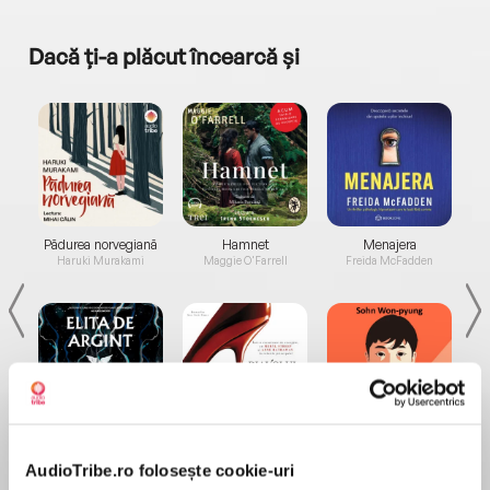
Dacă ți-a plăcut încearcă și
a...
Pădurea norvegiană
Hamnet
Menajera
I
Haruki Murakami
Maggie O'Farrell
Freida McFadden
Elita de Argint (Elita
Diavolul se îmbracă de
Migdală
de...
la...
Dani Francis
Lauren Weisberger
Sohn Won-pyung
AudioTribe.ro folosește cookie-uri