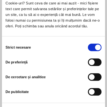
Cookie-uri? Sunt ceva de care ai mai auzit - mici fișiere
text care permit salvarea setărilor și preferințelor tale pe
un site, ca tu să ai o experiență cât mai bună. Le vom
Despre
carte
folosi numai cu permisiunea ta și îți mulțumim dacă ne-o
oferi. Poți schimba sau anula oricând acordul tău.
The 1971 war between India and Pakistan, to
help liberate the beleaguered people of
Bangladesh, is considered one of the last 'just
Selecția
wars' of the twentieth century. Good triumphed
Strict necesare
consimțământului
decisively, unequivocally and indisputably. Yet,
MAI MULT
given the scale of atrocity that was halted in its
De preferință
În acest moment nu există recenzii
tracks, it is shocking that the compelling
pentru această carte
circumstances as well as numerous poignant
and heart-warming stories of the war have
De cercetare și analitice
Ks Nair
failed to become iconic representations of
military intervention and success in the folklore
K.S. Nair is the author oftwo books—Ganesha's
De publicitate
and popular culture of India, Bangladesh and
Flyboys: The Indian Air Force in the Congo, 1960–
beyond.
62and The Forgotten Few: The Indian Air Force in