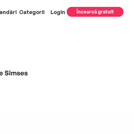
andări
Categorii
Login
Încearcă gratuit
te Simses