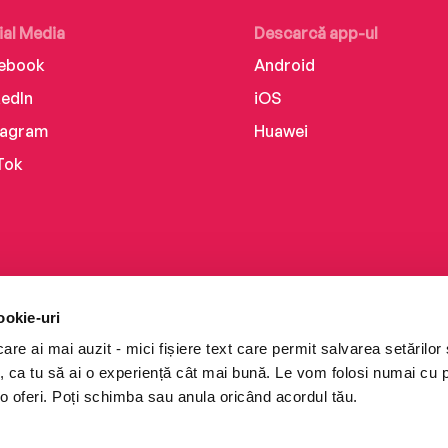
ial Media
Descarcă app-ul
ebook
Android
kedIn
iOS
tagram
Huawei
Tok
ookie-uri
re ai mai auzit - mici fișiere text care permit salvarea setărilor 
te, ca tu să ai o experiență cât mai bună. Le vom folosi numai cu
o oferi. Poți schimba sau anula oricând acordul tău.