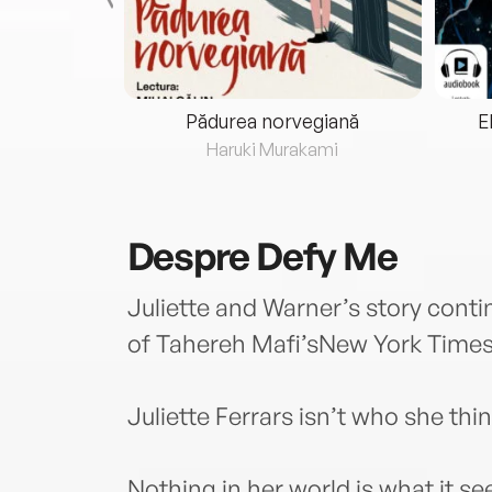
eria...
Pădurea norvegiană
E
ris
Haruki Murakami
Despre
Defy Me
Juliette and Warner’s story continu
of Tahereh Mafi’sNew York Timesb
Juliette Ferrars isn’t who she thin
Nothing in her world is what it s