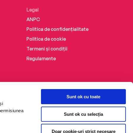
Legal
ANPC
Politica de confidențialitate
Politica de cookie
Termeni și condiții
Regulamente
Sunt ok cu toate
și
 permisiunea
Sunt ok cu selecția
Doar cookie-uri strict necesare