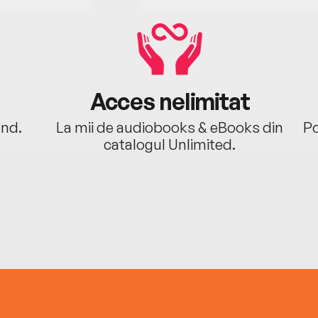
Acces nelimitat
ând.
La mii de audiobooks & eBooks din
Po
catalogul Unlimited.