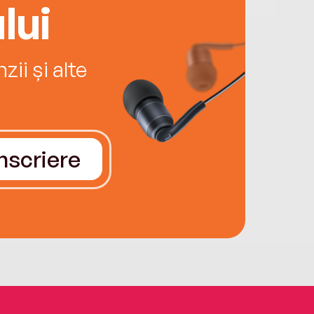
lui
ii și alte
Înscriere