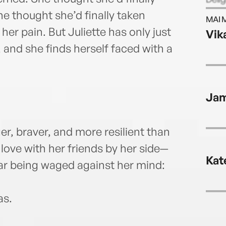
more 
e thought she’d finally taken
MAI 
South
 her pain. But Juliette has only just
Vik
autho
, and she finds herself faced with a
onli
Jam
er, braver, and more resilient than
nd love with her friends by her side—
Kat
 war being waged against her mind:
as.