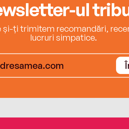
wsletter-ul tribu
e și-ți trimitem recomandări, recenz
lucruri simpatice.