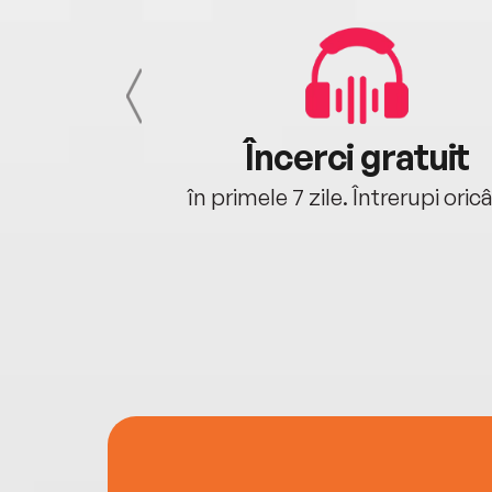
cu tine
Încerci gratuit
oriunde ești.
în primele 7 zile. Întrerupi oric