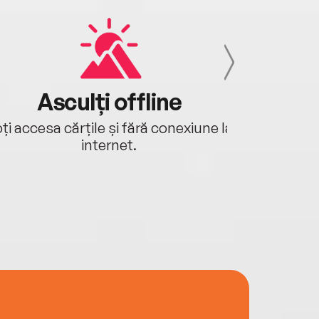
Asculți offline
Aj
ți accesa cărțile și fără conexiune la
Ascultă a
internet.