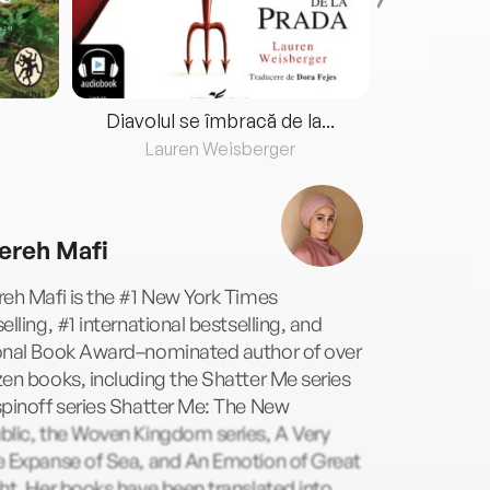
Diavolul se îmbracă de la...
Lauren Weisberger
Fre
ereh Mafi
eh Mafi is the #1 New York Times
elling, #1 international bestselling, and
onal Book Award–nominated author of over
en books, including the Shatter Me series
pinoff series Shatter Me: The New
blic, the Woven Kingdom series, A Very
e Expanse of Sea, and An Emotion of Great
ht. Her books have been translated into