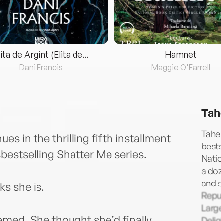
lita de Argint (Elita de...
Hamnet
Dani Francis
Maggie O'Farrell
Tah
Taher
es in the thrilling fifth installment
bests
estselling Shatter Me series.
Nati
a doz
and s
ks she is.
Repu
Larg
eemed. She thought she’d finally
Delig