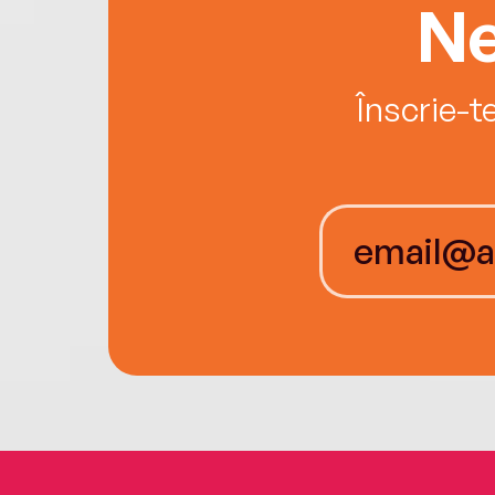
Ne
Înscrie-t