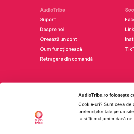
AudioTribe
Soc
Suport
Fac
Despre noi
Lin
Creează un cont
Ins
Cum funcționează
Tik
Retragere din comandă
AudioTribe.ro folosește c
Cookie-uri? Sunt ceva de ca
preferințelor tale pe un si
ta și îți mulțumim dacă ne-