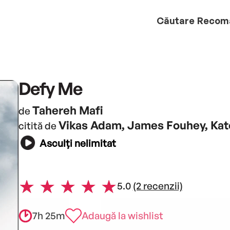
Căutare
Recom
Defy Me
Tahereh Mafi
de
Vikas Adam, James Fouhey, Ka
citită de
Asculți nelimitat
5.0
(2 recenzii)
7h 25m
Adaugă la wishlist