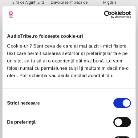
Elita de Argint (Elita
Diavolul se îmbracă de
Migdală
de...
la...
Dani Francis
Lauren Weisberger
Sohn Won-pyung
AudioTribe.ro folosește cookie-uri
Despre
carte
Cookie-uri? Sunt ceva de care ai mai auzit - mici fișiere
Iată o carte de poezii pentru copii scrise pe
text care permit salvarea setărilor și preferințelor tale pe
măsura inteligenței lor: provocatoare,
un site, ca tu să ai o experiență cât mai bună. Le vom
amuzante, complexe.
folosi numai cu permisiunea ta și îți mulțumim dacă ne-o
Fiziciană de profesie, autoarea abordează teme
oferi. Poți schimba sau anula oricând acordul tău.
științifice precum fotosinteza, sistemul solar
MAI MULT
sau anatomia plantelor prin metafore
Recenzii
neașteptate, jocuri de cuvinte și rime jucăușe.
Selecția
Strict necesare
Fiecare poezie ne întâmpină cu un arsenal de
consimțământului
neologisme și cuvinte inedite, dar și cu o doză
O colecție foarte drăguță de poezioare, mai
discretă de umor absurd, așa cum îi stă bine
De preferință
ales pentru copii cu deficiență de atenție
unui autor care scrie în marea tradiție a poeziei
pentru copii.