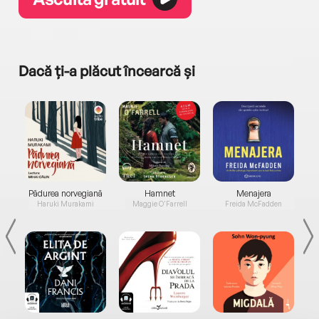
Dacă ți-a plăcut încearcă și
a...
Pădurea norvegiană
Hamnet
Menajera
I
Haruki Murakami
Maggie O'Farrell
Freida McFadden