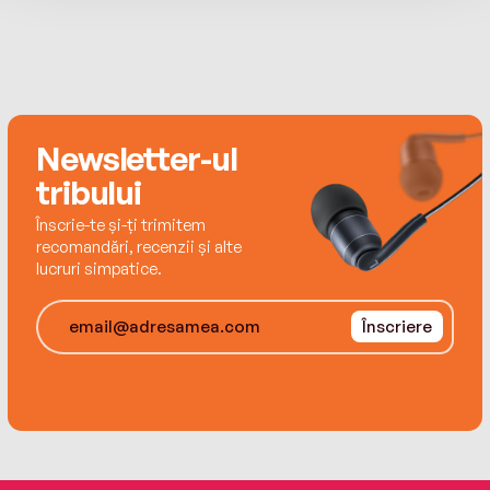
Newsletter-ul
tribului
Înscrie-te și-ți trimitem
recomandări, recenzii și alte
lucruri simpatice.
Înscriere