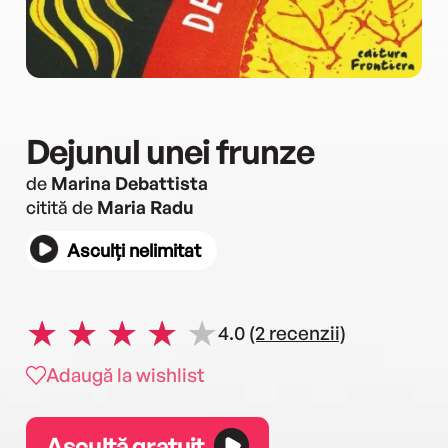
Dejunul unei frunze
de
Marina Debattista
citită de
Maria Radu
Asculți nelimitat
4.0
(2 recenzii)
Adaugă la wishlist
Ascultă gratuit