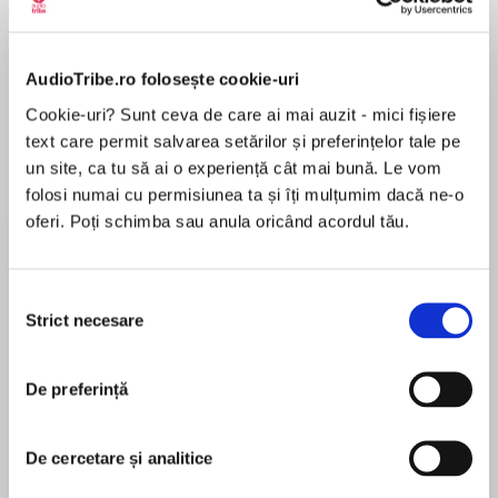
de...
la...
Dani Francis
Lauren Weisberger
Sohn Won-pyung
AudioTribe.ro folosește cookie-uri
Cookie-uri? Sunt ceva de care ai mai auzit - mici fișiere
Despre
carte
text care permit salvarea setărilor și preferințelor tale pe
un site, ca tu să ai o experiență cât mai bună. Le vom
Prima Ballerina Darcey Bussell takes you on a
folosi numai cu permisiunea ta și îți mulțumim dacă ne-o
captivating journey to a faraway land of ballet
oferi. Poți schimba sau anula oricând acordul tău.
and magic, the wonderful world of Enchantia!
The sixth of sparkly new series for all young girls
who dream of being a ballerina, or simply love to
Selecția
MAI MULT
dance!
Strict necesare
consimțământului
În acest moment nu există recenzii
pentru această carte
Princess Aurelia has fallen under a wicked spell
De preferință
and just won’t wake up! Can Delphi and the
Princess’s fairy godmother, Lila, find the prince
Darcey Bussell
De cercetare și analitice
can break the spell? Or will Aurelia remain
asleep forever?