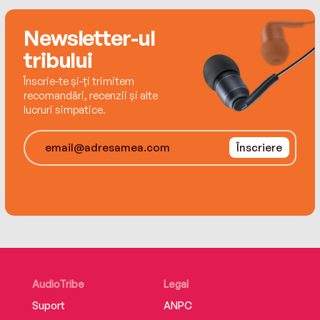
Newsletter-ul
tribului
Înscrie-te și-ți trimitem
recomandări, recenzii și alte
lucruri simpatice.
Înscriere
AudioTribe
Legal
Suport
ANPC