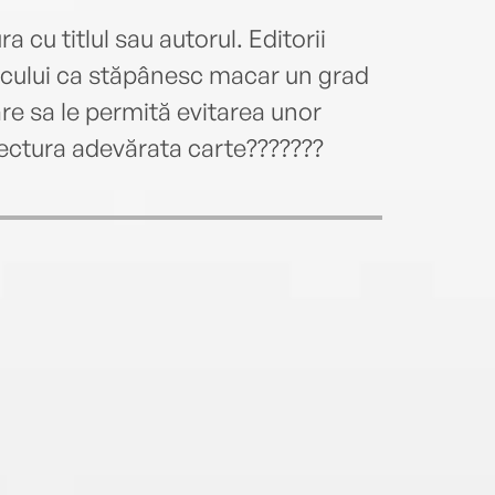
 cu titlul sau autorul. Editorii
licului ca stăpânesc macar un grad
e sa le permită evitarea unor
lectura adevărata carte???????