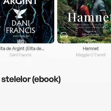
lita de Argint (Elita de...
Hamnet
Dani Francis
Maggie O'Farrell
stelelor (ebook)