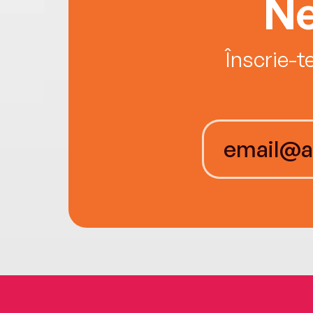
Ne
Înscrie-t