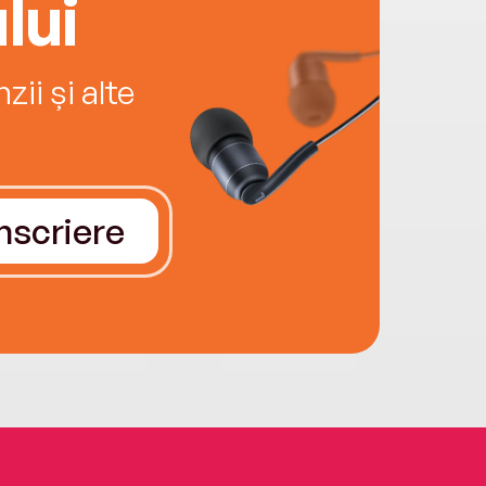
lui
ii și alte
Înscriere