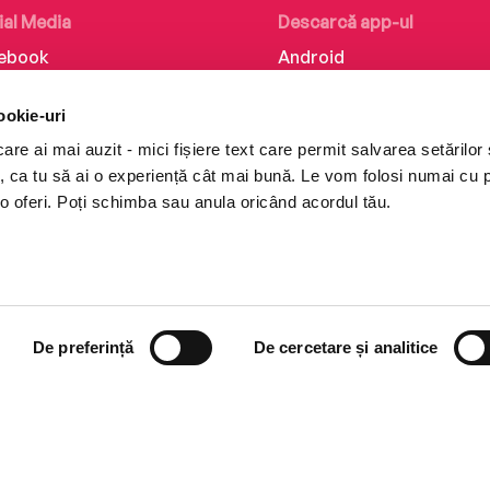
ial Media
Descarcă app-ul
ebook
Android
kedIn
iOS
ookie-uri
tagram
Huawei
re ai mai auzit - mici fișiere text care permit salvarea setărilor 
Tok
te, ca tu să ai o experiență cât mai bună. Le vom folosi numai cu
o oferi. Poți schimba sau anula oricând acordul tău.
De preferință
De cercetare și analitice