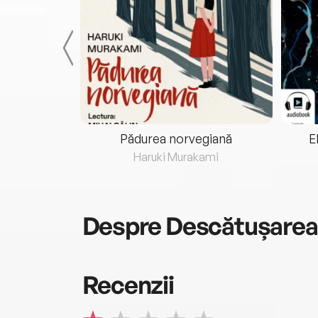
eria...
Pădurea norvegiană
E
ris
Haruki Murakami
Despre
Descătușarea 
Recenzii