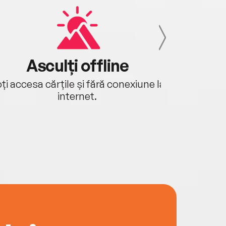
Asculți offline
Aj
ți accesa cărțile și fără conexiune la
Ascultă a
internet.