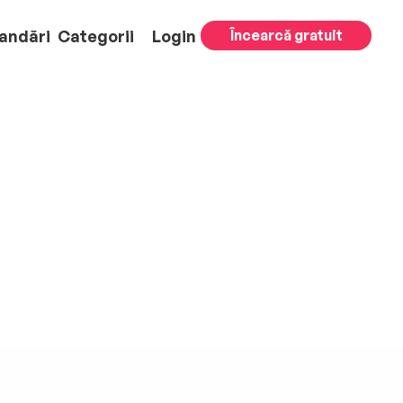
andări
Categorii
Login
Încearcă gratuit