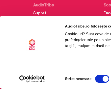
AudioTribe
Soc
Suport
Fac
Despre noi
Lin
AudioTribe.ro folosește c
Creează un cont
Ins
Cookie-uri? Sunt ceva de ca
Cum funcționează
Tik
preferințelor tale pe un si
Retragere din comandă
ta și îți mulțumim dacă ne-
Selecția
CTRL+F2
CTRL+F2
Strict necesare
consimțământului