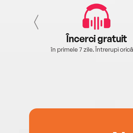
cu tine
Încerci gratuit
oriunde ești.
în primele 7 zile. Întrerupi oric