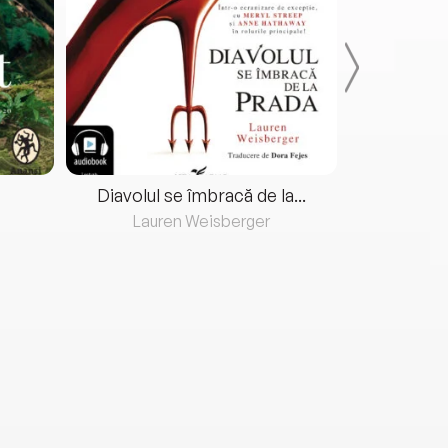
Diavolul se îmbracă de la...
Lauren Weisberger
Fre