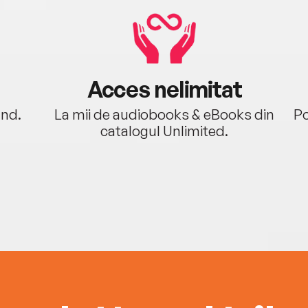
Acces nelimitat
ând.
La mii de audiobooks & eBooks din
Po
catalogul Unlimited.