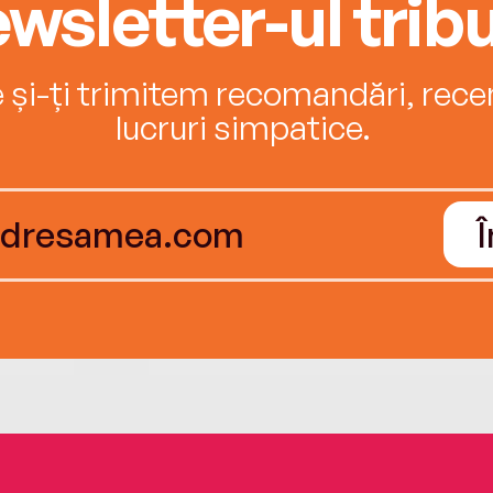
wsletter-ul tribu
e și-ți trimitem recomandări, recenz
lucruri simpatice.