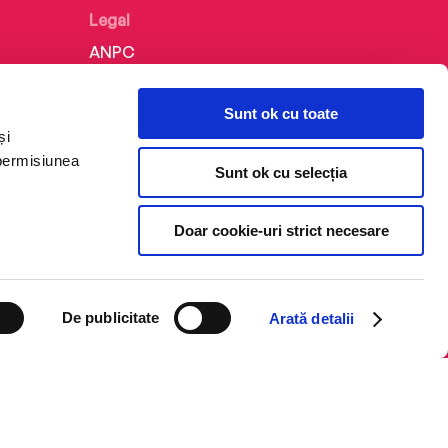
Legal
ANPC
Politica de confidențialitate
Sunt ok cu toate
Politica de cookie
și
Termeni și condiții
 permisiunea
Sunt ok cu selecția
Regulamente
Doar cookie-uri strict necesare
De publicitate
Arată detalii