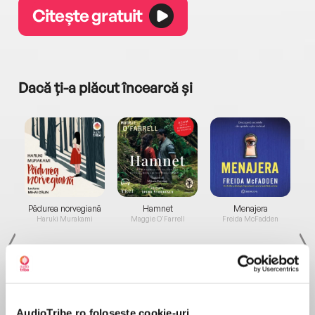
Citește gratuit
Dacă ți-a plăcut încearcă și
a...
Pădurea norvegiană
Hamnet
Menajera
I
Haruki Murakami
Maggie O'Farrell
Freida McFadden
AudioTribe.ro folosește cookie-uri