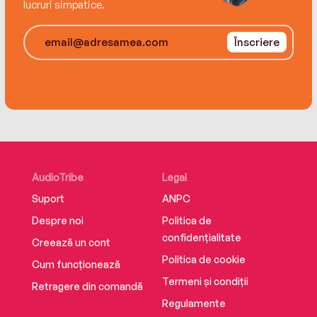
lucruri simpatice.
pentru specialişti, cât şi pentru publicul larg pentru
a face cunoscute rezultatele muncii sale. Articole
Înscriere
despre activitatea ei au fost publicate în The New
York Times, Time Magazine, The Wall Street
Journal, The Washington Post, The London
Times, People Magazine, Women’s Health.
AudioTribe
Legal
Suport
ANPC
Despre noi
Politica de
confidențialitate
Creează un cont
Politica de cookie
Cum funcționează
Termeni și condiții
Retragere din comandă
Regulamente