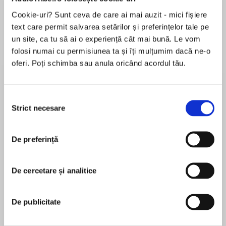
Cookie-uri? Sunt ceva de care ai mai auzit - mici fișiere
Elita de Argint (Elita
Diavolul se îmbracă de
Migdală
de...
la...
Dani Francis
Lauren Weisberger
Sohn Won-pyung
text care permit salvarea setărilor și preferințelor tale pe
un site, ca tu să ai o experiență cât mai bună. Le vom
folosi numai cu permisiunea ta și îți mulțumim dacă ne-o
oferi. Poți schimba sau anula oricând acordul tău.
Despre
carte
Deși ne-am dori să trăim fericiți până la adânci
Selecția
Strict necesare
bătrâneți alături de cel (sau cea) pe care îl (o)
consimțământului
iubim, unii dintre noi ajungem la despărțire sau
la divorț. Și de aici începe nebunia: scandal,
De preferință
reproșuri, lacrimi, suferință, părinți și prieteni
MAI MULT
care ne țin hangul sau care, dimpotrivă, ne
În acest moment nu există recenzii
condamnă (ori îl condamnă pe fostul partener),
De cercetare și analitice
pentru această carte
bunuri de împărțit. Deși ne place să credem că
suntem civilizați, educați, iubitori, atenți și…
De publicitate
cum mai vreți, adevărul e că în astfel de situații
ajungem să ne comportăm ca niște monștri.