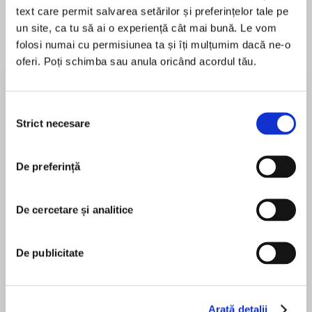
text care permit salvarea setărilor și preferințelor tale pe
un site, ca tu să ai o experiență cât mai bună. Le vom
Elita de Argint (Elita
Diavolul se îmbracă de
Migdală
folosi numai cu permisiunea ta și îți mulțumim dacă ne-o
de...
la...
Dani Francis
Lauren Weisberger
Sohn Won-pyung
oferi. Poți schimba sau anula oricând acordul tău.
Selecția
Strict necesare
consimțământului
Despre
carte
Noua colecție, Freud despre... își propune să
De preferință
aducă în atenția cititorilor mai mult sau mai
puțin familiarizat cu psihanaliza o serie de
lucrări ale marelui gânditor, într-un format
De cercetare și analitice
accesibil și adaptat cerințelor lumii moderne.
MAI MULT
Ele au fost selectate cu dificultate din vasta
În acest moment nu există recenzii
De publicitate
operă freudiană, căci alegerea unora a
pentru această carte
reprezentat o nedreptate adusă altora. Temele
tratate sunt mereu actuale, căci, în ciuda
progreselor din planul exterior, mintea
Arată detalii