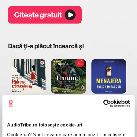
Citește gratuit
Dacă ți-a plăcut încearcă și
a...
Pădurea norvegiană
Hamnet
Menajera
I
Haruki Murakami
Maggie O'Farrell
Freida McFadden
AudioTribe.ro folosește cookie-uri
Cookie-uri? Sunt ceva de care ai mai auzit - mici fișiere