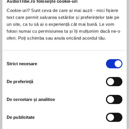
AudioTribe.ro folosește cookie-uri
Cookie-uri? Sunt ceva de care ai mai auzit - mici fișiere
text care permit salvarea setărilor și preferințelor tale pe
Despre
carte
un site, ca tu să ai o experiență cât mai bună. Le vom
folosi numai cu permisiunea ta și îți mulțumim dacă ne-o
Collins brings the Queen of Crime, Agatha
oferi. Poți schimba sau anula oricând acordul tău.
Christie, to English language learners.
Selecția
Agatha Christie is the most widely published
Strict necesare
consimțământului
MAI MULT
author of all time and in any language. Now
În acest moment nu există recenzii
Collins has adapted her famous detective
De preferință
pentru această carte
novels for English language learners. These
carefully abridged versions are shorter with the
language targeted at learners of English.
De cercetare și analitice
Agatha Christie
De publicitate
Famous scientists from around the world are
Agatha Christie is known throughout the world as
disappearing and nobody knows why. The one
the Queen of Crime. Her books have sold over a