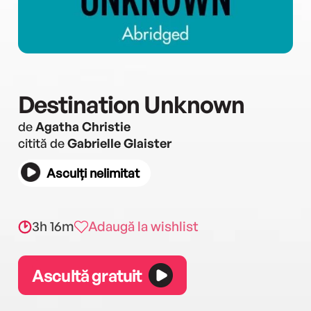
Destination Unknown
de
Agatha Christie
citită de
Gabrielle Glaister
Asculți nelimitat
3h 16m
Adaugă la wishlist
Ascultă gratuit