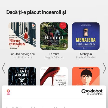
Dacă ți-a plăcut încearcă și
a...
Pădurea norvegiană
Hamnet
Menajera
I
Haruki Murakami
Maggie O'Farrell
Freida McFadden
Elita de Argint (Elita
Diavolul se îmbracă de
Migdală
de...
la...
Dani Francis
Lauren Weisberger
Sohn Won-pyung