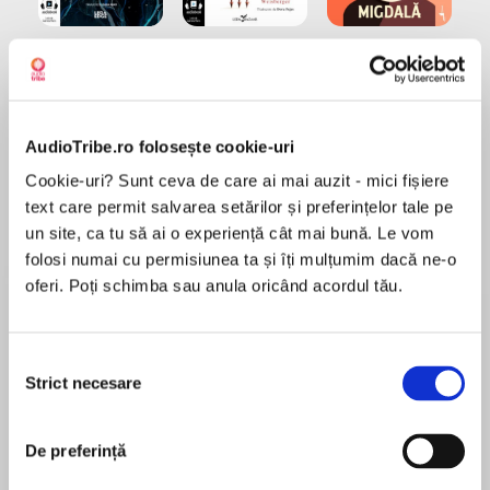
Elita de Argint (Elita
Diavolul se îmbracă de
Migdală
de...
la...
Dani Francis
Lauren Weisberger
Sohn Won-pyung
AudioTribe.ro folosește cookie-uri
Despre
carte
Cookie-uri? Sunt ceva de care ai mai auzit - mici fișiere
text care permit salvarea setărilor și preferințelor tale pe
Călătoria Maiei Tamarin pentru a face rost de
un site, ca tu să ai o experiență cât mai bună. Le vom
cele necesare pentru a croi rochiile din
folosi numai cu permisiunea ta și îți mulțumim dacă ne-o
zâmbetul soarelui, lacrimile lunii și sângele
oferi. Poți schimba sau anula oricând acordul tău.
stelelor are urmări nebănuite.
Tânăra se întoarce într-un imperiu aflat în pragul
MAI MULT
războiului. Edan, băiatul-vrăjitor pe care îl
Selecția
Recenzii
iubește, a dispărut – poate pentru totdeauna –,
Strict necesare
consimțământului
și, de îndată ce pune piciorul în Palatul de
Toamnă, Maia este silită să îmbrace rochia din
Superbă lectură! Te ține în suspans de la
De preferință
zâmbet de soare și să ia, în secret, locul viitoarei
început până la sfârșit !
mirese a împăratului pentru a păstra pacea.