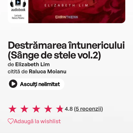
Destrămarea întunericului
(Sânge de stele vol.2)
de
Elizabeth Lim
citită de
Raluca Moianu
Asculți nelimitat
4.8
(5 recenzii)
Adaugă la wishlist