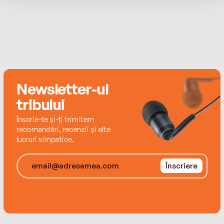
din lumea întreagă.
Newsletter-ul
tribului
Înscrie-te și-ți trimitem
recomandări, recenzii și alte
lucruri simpatice.
Înscriere