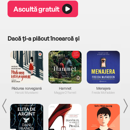
Ascultă gratuit
Dacă ți-a plăcut încearcă și
a...
Pădurea norvegiană
Hamnet
Menajera
I
Haruki Murakami
Maggie O'Farrell
Freida McFadden