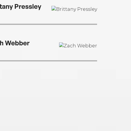
ork City.
ttany Pressley
h Webber