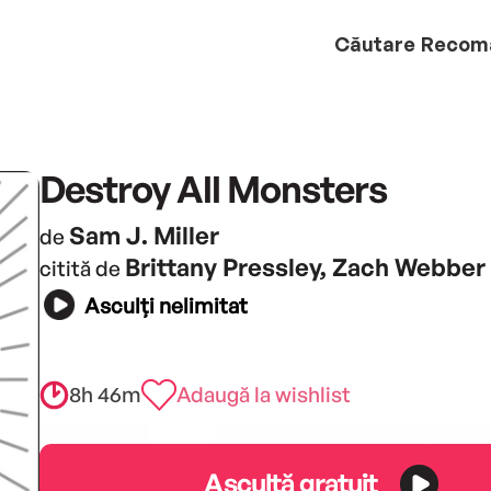
Căutare
Recom
Destroy All Monsters
Sam J. Miller
de
Brittany Pressley, Zach Webber
citită de
Asculți nelimitat
8h 46m
Adaugă la wishlist
Ascultă gratuit