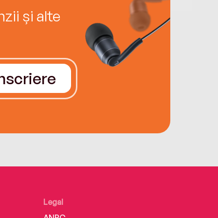
ii și alte
Înscriere
Legal
ANPC