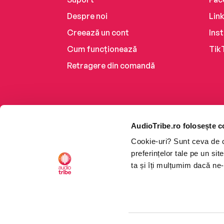
Despre noi
Lin
Creează un cont
Ins
Cum funcționează
Tik
Retragere din comandă
AudioTribe.ro folosește c
Cookie-uri? Sunt ceva de ca
preferințelor tale pe un si
ta și îți mulțumim dacă ne-
Platforma de audiobooks ș