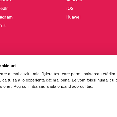
kedIn
iOS
tagram
Huawei
Tok
ookie-uri
re ai mai auzit - mici fișiere text care permit salvarea setărilor 
te, ca tu să ai o experiență cât mai bună. Le vom folosi numai cu
o oferi. Poți schimba sau anula oricând acordul tău.
i books a Cărturești.