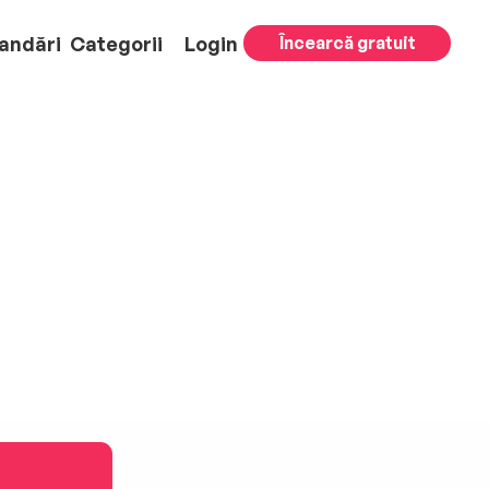
andări
Categorii
Login
Încearcă gratuit