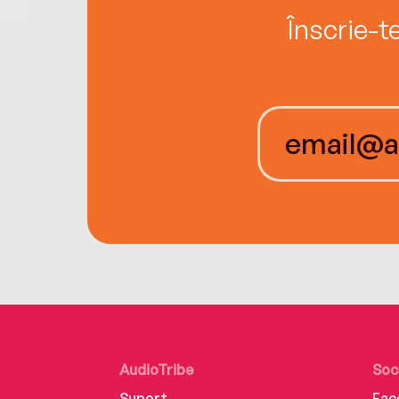
Înscrie-t
AudioTribe
Soc
Suport
Fac