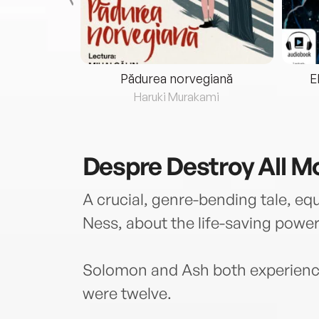
eria...
Pădurea norvegiană
E
ris
Haruki Murakami
Despre
Destroy All M
A crucial, genre-bending tale, equ
Ness, about the life-saving power
Solomon and Ash both experienc
were twelve.