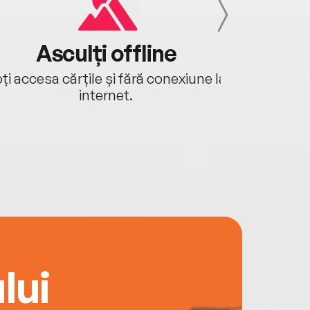
Asculți offline
Aj
ți accesa cărțile și fără conexiune la
Ascultă a
internet.
lui