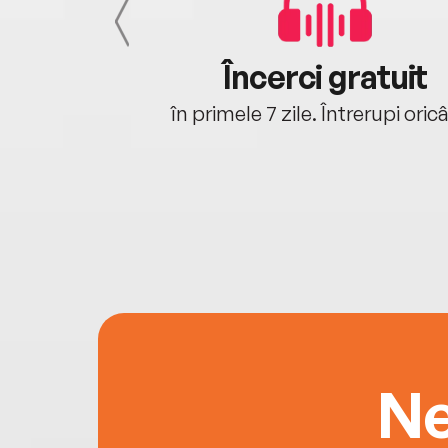
cu tine
Încerci gratuit
oriunde ești.
în primele 7 zile. Întrerupi oric
Ne