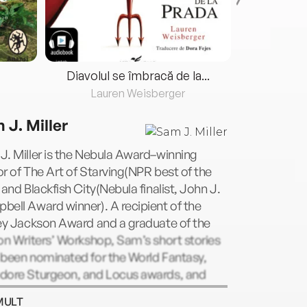
Diavolul se îmbracă de la...
Lauren Weisberger
Fre
 J. Miller
. Miller is the Nebula Award–winning
r of The Art of Starving(NPR best of the
 and Blackfish City(Nebula finalist, John J.
ell Award winner). A recipient of the
ley Jackson Award and a graduate of the
on Writers’ Workshop, Sam’s short stories
 been nominated for the World Fantasy,
dore Sturgeon, and Locus awards, and
nted in dozens of anthologies. He lives in
MULT