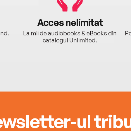
Acces nelimitat
ând.
La mii de audiobooks & eBooks din
Po
catalogul Unlimited.
wsletter-ul tribu