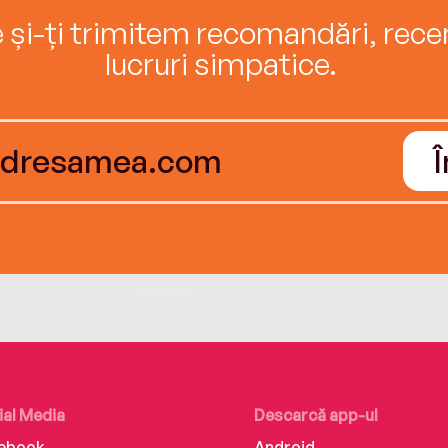
e și-ți trimitem recomandări, recenz
lucruri simpatice.
ial Media
Descarcă app-ul
ebook
Android