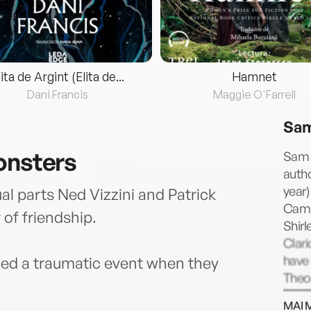
lita de Argint (Elita de...
Hamnet
Dani Francis
Maggie O'Farrell
Sam
onsters
Sam J
autho
year)
al parts Ned Vizzini and Patrick
Campb
 of friendship.
Shir
Clari
have
ed a traumatic event when they
Theo
repri
MAI 