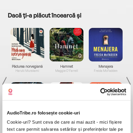
Dacă ți-a plăcut încearcă și
a...
Pădurea norvegiană
Hamnet
Menajera
I
Haruki Murakami
Maggie O'Farrell
Freida McFadden
AudioTribe.ro folosește cookie-uri
Elita de Argint (Elita
Diavolul se îmbracă de
Migdală
Cookie-uri? Sunt ceva de care ai mai auzit - mici fișiere
de...
la...
Dani Francis
Lauren Weisberger
Sohn Won-pyung
text care permit salvarea setărilor și preferințelor tale pe