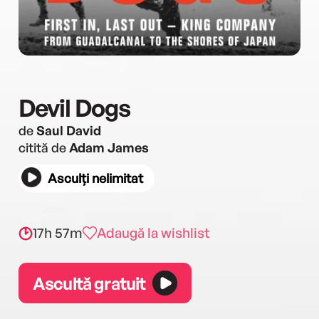
Devil Dogs
de
Saul David
citită de
Adam James
Asculți nelimitat
17h 57m
Adaugă la wishlist
Ascultă gratuit