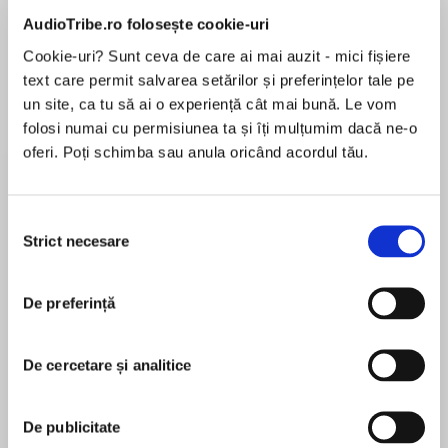
AudioTribe.ro folosește cookie-uri
Elita de Argint (Elita
Diavolul se îmbracă de
Migdală
Cookie-uri? Sunt ceva de care ai mai auzit - mici fișiere
de...
la...
Dani Francis
Lauren Weisberger
Sohn Won-pyung
text care permit salvarea setărilor și preferințelor tale pe
un site, ca tu să ai o experiență cât mai bună. Le vom
folosi numai cu permisiunea ta și îți mulțumim dacă ne-o
oferi. Poți schimba sau anula oricând acordul tău.
Despre
carte
They call him the Devil . . .
Selecția
Strict necesare
consimțământului
He is the most notorious laird of Scotland:
fierce, cold, deadly . . . and maybe even worse.
Yet Evelinde has just agreed to wed him.
De preferință
MAI MULT
Anything, she thinks, is better than her cruel
În acest moment nu există recenzii
stepmother. Though Evelinde should be wary of
De cercetare și analitice
pentru această carte
the rumors, she can't help but be drawn to this
warrior . . . for the Devil of the Highlands inspires
Lynsay Sands
a heat within her that is unlike anything she has
De publicitate