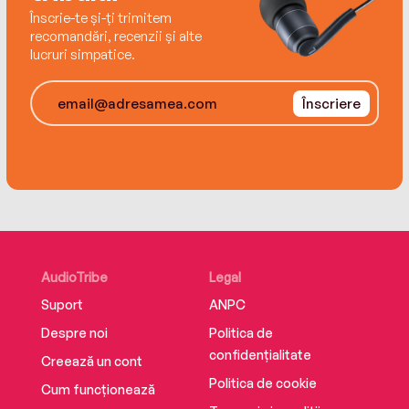
Înscrie-te și-ți trimitem
recomandări, recenzii și alte
lucruri simpatice.
Înscriere
AudioTribe
Legal
Suport
ANPC
Despre noi
Politica de
confidențialitate
Creează un cont
Politica de cookie
Cum funcționează