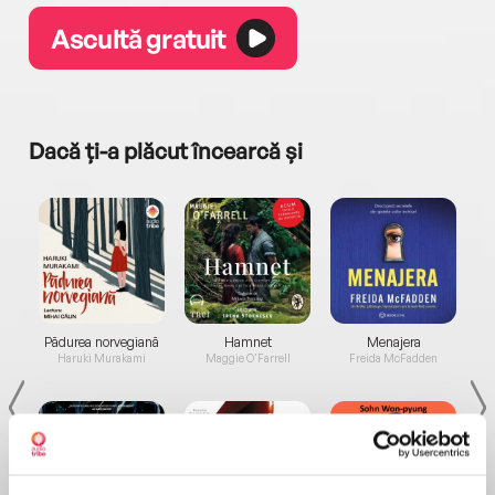
Ascultă gratuit
Dacă ți-a plăcut încearcă și
a...
Pădurea norvegiană
Hamnet
Menajera
I
Haruki Murakami
Maggie O'Farrell
Freida McFadden