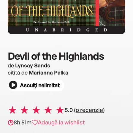
Devil of the Highlands
de
Lynsay Sands
citită de
Marianna Palka
Asculți nelimitat
5.0
(o recenzie)
8h 51m
Adaugă la wishlist