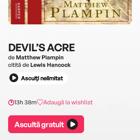
DEVIL’S ACRE
de
Matthew Plampin
citită de
Lewis Hancock
Asculți nelimitat
13h 38m
Adaugă la wishlist
Ascultă gratuit