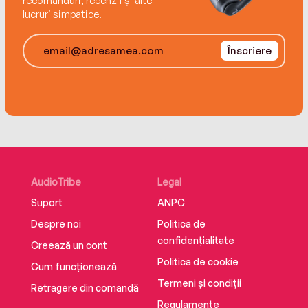
recomandări, recenzii și alte
divided loyalties and hidden agendas make the
lucruri simpatice.
gun-maker’s factory the setting for a tense
story of intrigue, betrayal and murder.
Înscriere
AudioTribe
Legal
Suport
ANPC
Despre noi
Politica de
confidențialitate
Creează un cont
Politica de cookie
Cum funcționează
Termeni și condiții
Retragere din comandă
Regulamente