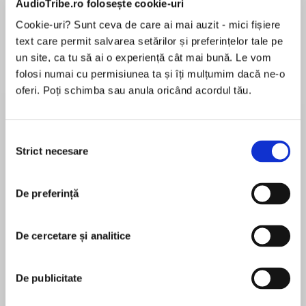
AudioTribe.ro folosește cookie-uri
Cookie-uri? Sunt ceva de care ai mai auzit - mici fișiere
text care permit salvarea setărilor și preferințelor tale pe
Despre
carte
un site, ca tu să ai o experiență cât mai bună. Le vom
folosi numai cu permisiunea ta și îți mulțumim dacă ne-o
A novel of intrigue, violence and conflicted
oferi. Poți schimba sau anula oricând acordul tău.
loyalties from the author of The Street
Philosopher.
Selecția
Spring, 1853. After a triumphant display at the
Strict necesare
consimțământului
MAI MULT
Great Exhibition in London, the legendary
În acest moment nu există recenzii
American entrepreneur and inventor Colonel
De preferință
pentru această carte
Samuel Colt expands his gun-making business
into England. He acquires a riverside warehouse
in Pimlico and sets about converting it into a
De cercetare și analitice
pistol works capable of mass producing his
Matthew Plampin
patented revolvers on an unprecedented scale
De publicitate
– aware that the prospect of war with Russia
Matthew Plampin is the author of several highly
means huge profits.
acclaimed historical novels, most recently Will