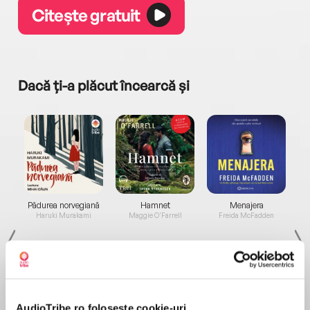
Citește gratuit
Dacă ți-a plăcut încearcă și
a...
Pădurea norvegiană
Hamnet
Menajera
I
Haruki Murakami
Maggie O'Farrell
Freida McFadden
AudioTribe.ro folosește cookie-uri