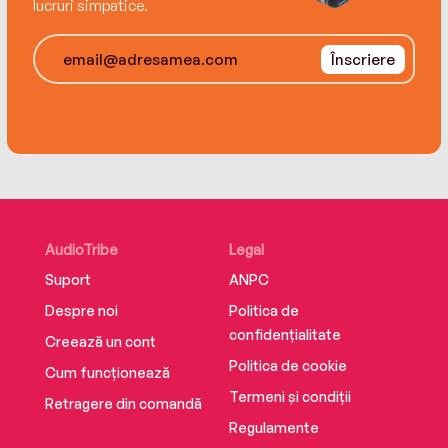
lucruri simpatice.
sinea mea cum merg ei sau cum își mișcă mâna
și, astfel, aflu ce sentimente apar la mine.” -
Înscriere
C.G. Jung
Traducere de Laura Karsch
EdituraEditura Trei
ISBN 9786064028037
AudioTribe
Legal
Suport
ANPC
Despre noi
Politica de
confidențialitate
Creează un cont
Politica de cookie
Cum funcționează
Termeni și condiții
Retragere din comandă
Regulamente