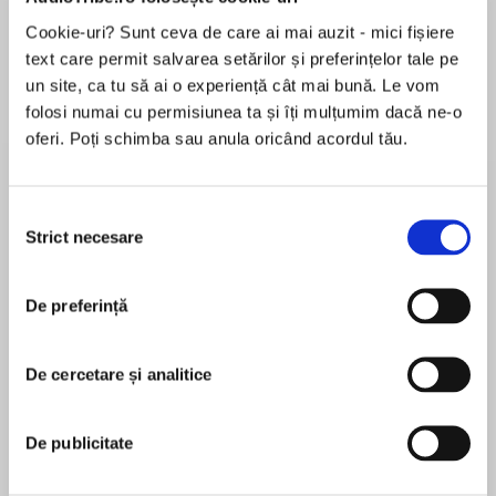
Cookie-uri? Sunt ceva de care ai mai auzit - mici fișiere
Elita de Argint (Elita
Diavolul se îmbracă de
Migdală
de...
la...
Dani Francis
Lauren Weisberger
Sohn Won-pyung
text care permit salvarea setărilor și preferințelor tale pe
un site, ca tu să ai o experiență cât mai bună. Le vom
folosi numai cu permisiunea ta și îți mulțumim dacă ne-o
oferi. Poți schimba sau anula oricând acordul tău.
Despre
carte
Aniela Jaffé redă în cartea de față gânduri,
Selecția
Strict necesare
amintiri și lămuriri pe care Jung i le-a împărtășit
consimțământului
în perioada în care cei doi lucrau la volumul
Amintiri, vise, reflecții. Aceste dezvăluiri inedite
De preferință
oferă un caleidoscop tematic grăitor pentru
MAI MULT
viața și sistemul teoretic al lui Jung – de la
În acest moment nu există recenzii
relația lui cu Toni Wolff și de la întâlnirea cu
De cercetare și analitice
pentru această carte
Einstein sau contele Keyserling, la felul în care
analistul elvețian se raporta la viața de dincolo,
De publicitate
la imaginile onirice, la Dumnezeu sau la pacienții
nevrotici sau schizofrenici.