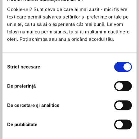
de...
la...
Dani Francis
Lauren Weisberger
Sohn Won-pyung
Cookie-uri? Sunt ceva de care ai mai auzit - mici fișiere
text care permit salvarea setărilor și preferințelor tale pe
un site, ca tu să ai o experiență cât mai bună. Le vom
folosi numai cu permisiunea ta și îți mulțumim dacă ne-o
Despre
carte
oferi. Poți schimba sau anula oricând acordul tău.
"Matteo, I want that necklace. Whatever it
takes, find it and bring it to me."
Selecția
Strict necesare
consimțământului
Prickly, buttoned-up racing team owner Abby
Ellison isn't legendary playboy Matteo Di
MAI MULT
Sione's type. But Abby has something he needs
De preferință
În acest moment nu există recenzii
—a necklace prized by his grandfather—and
pentru această carte
where his lethal charm doesn't work,
De cercetare și analitice
sponsorship of her team does!
Carol Marinelli
As they travel from Dubai to Monte Carlo to
De publicitate
Carol Marinelli recently filled in a form asking for
Brazil, Matteo thrives on the thrill of the racing
her job title. Thrilled to be able to put down her
world and the surprising allure of innocent Abby.