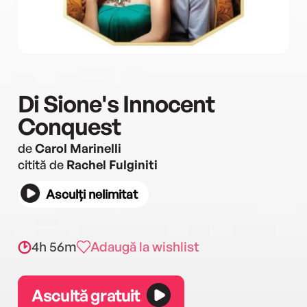
Di Sione's Innocent
Conquest
de
Carol Marinelli
citită de
Rachel Fulginiti
Asculți nelimitat
4h 56m
Adaugă la wishlist
Ascultă gratuit