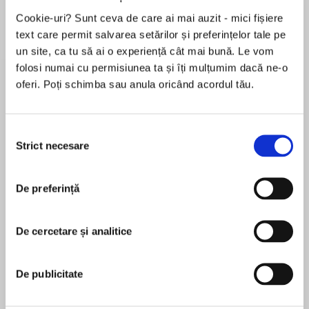
de...
la...
Dani Francis
Lauren Weisberger
Sohn Won-pyung
Cookie-uri? Sunt ceva de care ai mai auzit - mici fișiere
text care permit salvarea setărilor și preferințelor tale pe
un site, ca tu să ai o experiență cât mai bună. Le vom
folosi numai cu permisiunea ta și îți mulțumim dacă ne-o
Despre
carte
oferi. Poți schimba sau anula oricând acordul tău.
Love history? Know your stuff with History in an
Hour.
Selecția
Strict necesare
consimțământului
Charles Dickens remains – 200 years after his
birth – arguably Britain’s most successful writer.
MAI MULT
De preferință
Works such as Great Expectations and Oliver
În acest moment nu există recenzii
Twist have amused and inspired readers in all
pentru această carte
languages since their original publication in the
De cercetare și analitice
nineteenth century, and have been adapted
Kaye Jones
countless times for the stage and screen.
De publicitate
Dickens: History in an Hour covers all the major
facts and events surrounding Dickens’s life; the