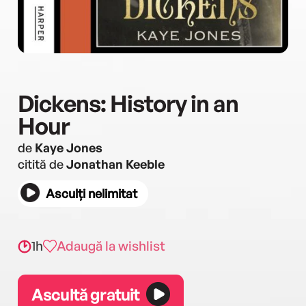
Dickens: History in an
Hour
de
Kaye Jones
citită de
Jonathan Keeble
Asculți nelimitat
1h
Adaugă la wishlist
Ascultă gratuit