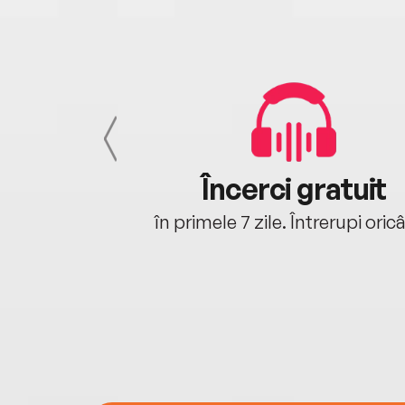
cu tine
Încerci gratuit
oriunde ești.
în primele 7 zile. Întrerupi oric