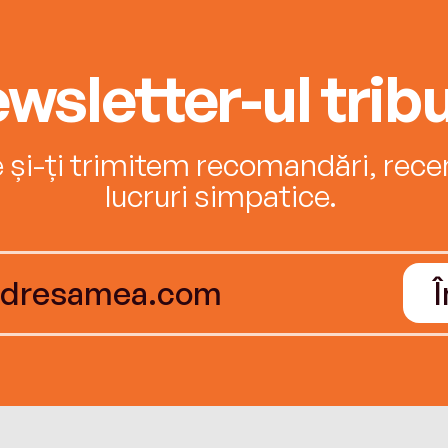
wsletter-ul tribu
e și-ți trimitem recomandări, recenz
lucruri simpatice.