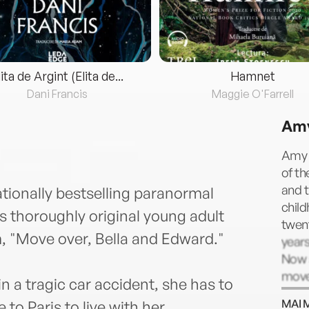
lita de Argint (Elita de...
Hamnet
Dani Francis
Maggie O'Farrell
Am
Amy P
of th
and t
nationally bestselling paranormal
chil
 thoroughly original young adult
twent
m, "Move over, Bella and Edward."
years
Now s
move 
n a tragic car accident, she has to
www
MAI 
to Paris to live with her