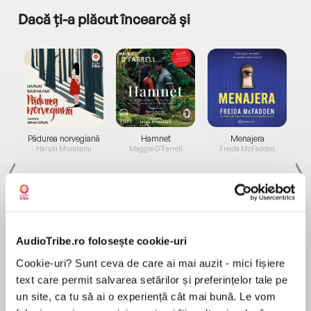
Dacă ți-a plăcut încearcă și
a...
Pădurea norvegiană
Hamnet
Menajera
I
Haruki Murakami
Maggie O'Farrell
Freida McFadden
AudioTribe.ro folosește cookie-uri
Cookie-uri? Sunt ceva de care ai mai auzit - mici fișiere
Elita de Argint (Elita
Diavolul se îmbracă de
Migdală
de...
la...
Dani Francis
Lauren Weisberger
Sohn Won-pyung
text care permit salvarea setărilor și preferințelor tale pe
un site, ca tu să ai o experiență cât mai bună. Le vom