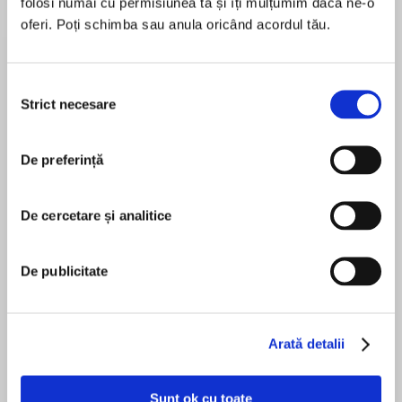
folosi numai cu permisiunea ta și îți mulțumim dacă ne-o
oferi. Poți schimba sau anula oricând acordul tău.
Despre
carte
Selecția
Digital Body Language
Strict necesare
consimțământului
How to Build Trust and Connection, No Matter
De preferință
the Distance
MAI MULT
În acest moment nu există recenzii
De cercetare și analitice
pentru această carte
De publicitate
The book we all read right now: the definitive
guide to communicating and connecting
Erica Dhawan
wherever you are.
Arată detalii
Sunt ok cu toate