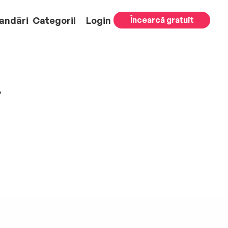
andări
Categorii
Login
Încearcă gratuit
.