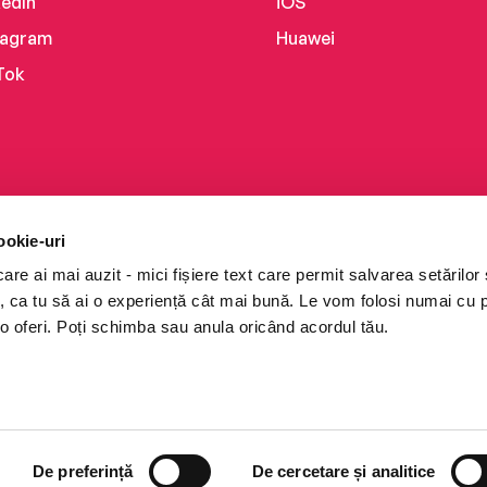
kedIn
iOS
tagram
Huawei
Tok
ookie-uri
re ai mai auzit - mici fișiere text care permit salvarea setărilor 
te, ca tu să ai o experiență cât mai bună. Le vom folosi numai cu
o oferi. Poți schimba sau anula oricând acordul tău.
i books a Cărturești.
e drepturile rezervate.
De preferință
De cercetare și analitice