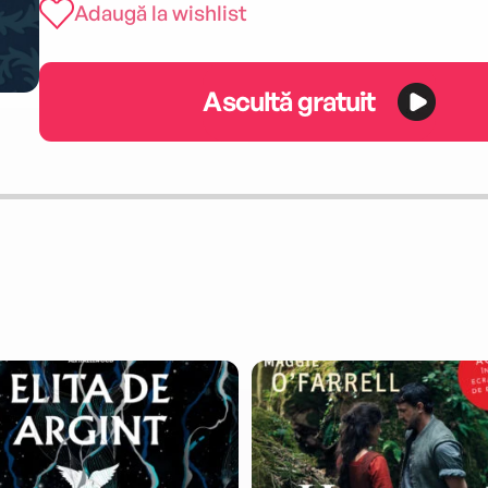
Adaugă la wishlist
Ascultă gratuit