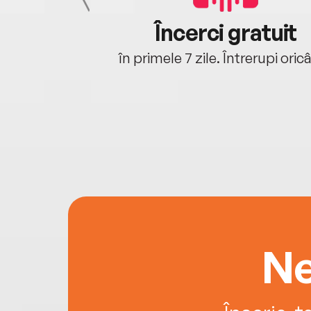
cu tine
Încerci gratuit
oriunde ești.
în primele 7 zile. Întrerupi oric
Ne