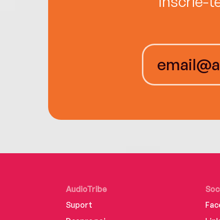
Înscrie-t
AudioTribe
Soc
Suport
Fac