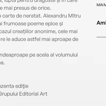
maril
MAI 
rescr
 e mai presus de orice.
și Cr
o carte de neratat. Alexandru Mitru
Trist
Ami
ai frumoase poeme epice și
numă
 cazul creațiilor anonime, cele mai
Păcal
are le aduce astfel mai aproape de
 îndeaproape pe acela al volumului
ea.
ezenta ediţie
Grupului Editorial Art