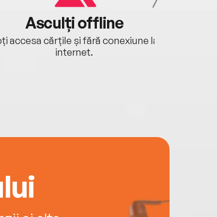
Asculți offline
Aj
ți accesa cărțile și fără conexiune la
Ascultă a
internet.
lui