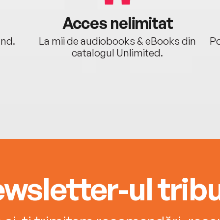
Acces nelimitat
ând.
La mii de audiobooks & eBooks din
Po
catalogul Unlimited.
wsletter-ul tribu