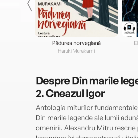
eria...
Pădurea norvegiană
E
ris
Haruki Murakami
Despre
Din marile leg
2. Cneazul Igor
Antologia miturilor fundamentale 
Din marile legende ale lumii adună
omenirii. Alexandru Mitru rescrie
legendare își demonstrează vitejia