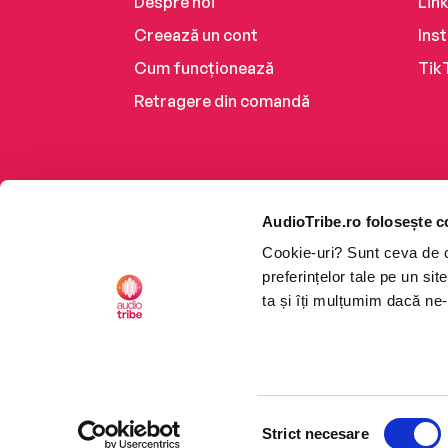
Despre noi
Lin
Creează un cont
Ins
Cum funcționează
Tik
Retragere din comandă
AudioTribe.ro folosește c
Cookie-uri? Sunt ceva de ca
preferințelor tale pe un si
ta și îți mulțumim dacă ne-
Platforma de audiobooks ș
Selecția
CTRL+F2
CTRL+F2
©2026 Nemo EPG SRL. Toat
Strict necesare
consimțământului