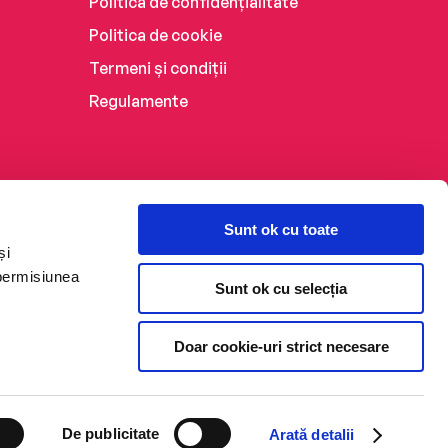
Politica de confidențialitate
Politica de cookie
Termeni și condiții
Regulamente
Sunt ok cu toate
și
 permisiunea
Sunt ok cu selecția
Doar cookie-uri strict necesare
De publicitate
Arată detalii