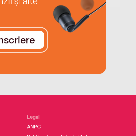
ii și alte
Înscriere
Legal
ANPC