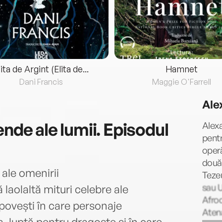
lita de Argint (Elita de...
Hamnet
Dani Francis
Maggie O'Farrell
Ale
ende ale lumii. Episodul
Alexa
pentr
operă
două 
ale omenirii
Tezeu
sau U
 laolaltă mituri celebre ale
Afro
 povești în care personaje
Atena
, luptă pentru dragoste și în care