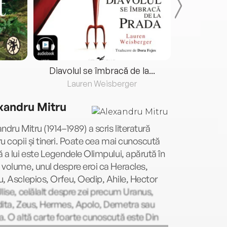
Diavolul se îmbracă de la...
Lauren Weisberger
Fre
xandru Mitru
ndru Mitru (1914–1989) a scris literatură
u copii și tineri. Poate cea mai cunoscută
 a lui este Legendele Olimpului, apărută în
volume, unul despre eroi ca Heracles,
, Asclepios, Orfeu, Oedip, Ahile, Hector
lise, celălalt despre zei precum Uranus,
dita, Zeus, Hermes, Apolo, Demetra sau
. O altă carte foarte cunoscută este Din