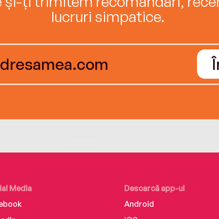
e și-ți trimitem recomandări, recenz
lucruri simpatice.
ial Media
Descarcă app-ul
ebook
Android