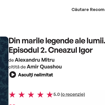
Căutare
Recom
Din marile legende ale lumii
Episodul 2. Cneazul Igor
Alexandru Mitru
de
Amir Quashou
citită de
Asculți nelimitat
5.0
(o recenzie)