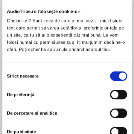
Elita de Argint (Elita
Diavolul se îmbracă de
Migdală
AudioTribe.ro folosește cookie-uri
de...
la...
Dani Francis
Lauren Weisberger
Sohn Won-pyung
Cookie-uri? Sunt ceva de care ai mai auzit - mici fișiere
text care permit salvarea setărilor și preferințelor tale pe
un site, ca tu să ai o experiență cât mai bună. Le vom
folosi numai cu permisiunea ta și îți mulțumim dacă ne-o
Despre
carte
oferi. Poți schimba sau anula oricând acordul tău.
Antologia miturilor fundamentale ale omenirii
Din marile legende ale lumii adună laolaltă mituri
Selecția
celebre ale omenirii. Alexandru Mitru rescrie
Strict necesare
consimțământului
povești în care personaje legendare își
demonstrează vitejia, luptă pentru dragoste și
MAI MULT
în care prietenia învinge ura, iar onoarea e mai
De preferință
În acest moment nu există recenzii
presus de orice.
pentru această carte
Din marile legende ale lumii este o carte de
De cercetare și analitice
neratat. Alexandru Mitru repovestește unele
Alexandru Mitru
dintre cele mai frumoase poeme epice și
legende ale lumii, valorificând, în cazul creațiilor
Alexandru Mitru (1914–1989) a scris literatură
De publicitate