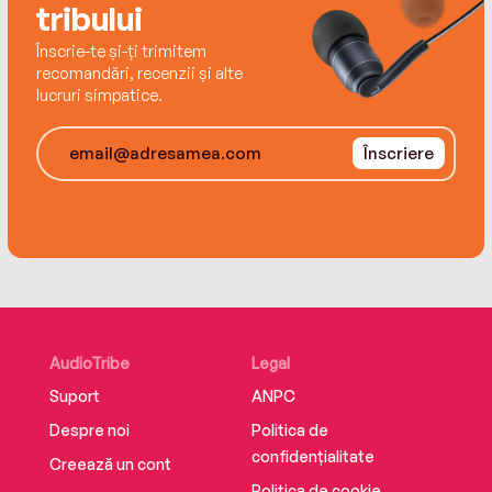
tribului
Înscrie-te și-ți trimitem
recomandări, recenzii și alte
lucruri simpatice.
Înscriere
AudioTribe
Legal
Suport
ANPC
Despre noi
Politica de
confidențialitate
Creează un cont
Politica de cookie