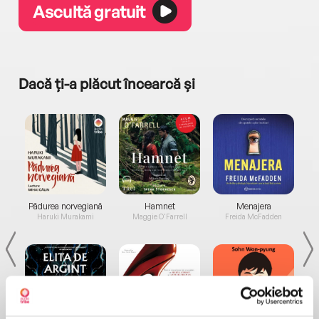
Ascultă gratuit
Dacă ți-a plăcut încearcă și
a...
Pădurea norvegiană
Hamnet
Menajera
I
Haruki Murakami
Maggie O'Farrell
Freida McFadden