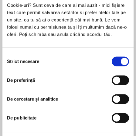
Elita de Argint (Elita
Diavolul se îmbracă de
Migdală
Cookie-uri? Sunt ceva de care ai mai auzit - mici fișiere
de...
la...
Dani Francis
Lauren Weisberger
Sohn Won-pyung
text care permit salvarea setărilor și preferințelor tale pe
un site, ca tu să ai o experiență cât mai bună. Le vom
folosi numai cu permisiunea ta și îți mulțumim dacă ne-o
oferi. Poți schimba sau anula oricând acordul tău.
Despre
carte
Arhitectul Radu Negoiță ne oferă un ghid de
Selecția
identificare a greșelilor din planul
Strict necesare
consimțământului
apartamentului, aceasta fiind primă tentativă
de a evaluare a planurilor rezidențiale din
De preferință
România.
MAI MULT
Cunoscut pentru stilul franc, dr. arh. Radu
În acest moment nu există recenzii
Negoiță atrage atenția asupra încălcărilor unor
De cercetare și analitice
pentru această carte
chestiuni de bun-simț ce țin de teoria
arhitecturii, dar și asupra nerespectării legii de
firmele private care investesc în construcția de
De publicitate
apartamente pentru a obține venituri din
Radu Negoiță
vânzări sau închirieri. El explică pe înțelesul