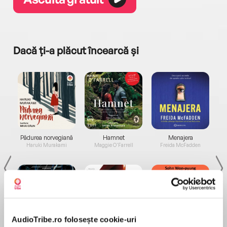
Dacă ți-a plăcut încearcă și
a...
Pădurea norvegiană
Hamnet
Menajera
I
Haruki Murakami
Maggie O'Farrell
Freida McFadden
AudioTribe.ro folosește cookie-uri