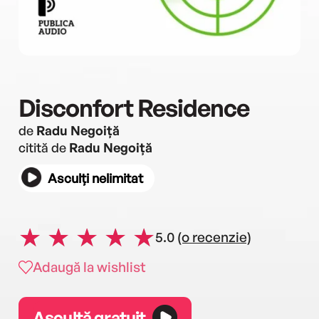
Disconfort Residence
de
Radu Negoiță
citită de
Radu Negoiță
Asculți nelimitat
5.0
(o recenzie)
Adaugă la wishlist
Ascultă gratuit