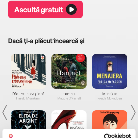
Ascultă gratuit
Dacă ți-a plăcut încearcă și
a...
Pădurea norvegiană
Hamnet
Menajera
I
Haruki Murakami
Maggie O'Farrell
Freida McFadden