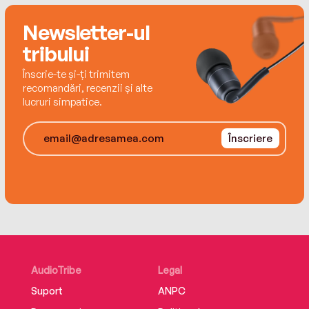
Newsletter-ul
tribului
Înscrie-te și-ți trimitem
recomandări, recenzii și alte
lucruri simpatice.
Înscriere
AudioTribe
Legal
Suport
ANPC