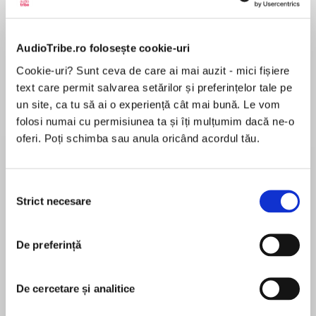
Elita de Argint (Elita
Diavolul se îmbracă de
Migdală
de...
la...
Dani Francis
Lauren Weisberger
Sohn Won-pyung
AudioTribe.ro folosește cookie-uri
Cookie-uri? Sunt ceva de care ai mai auzit - mici fișiere
text care permit salvarea setărilor și preferințelor tale pe
un site, ca tu să ai o experiență cât mai bună. Le vom
Despre
carte
folosi numai cu permisiunea ta și îți mulțumim dacă ne-o
oferi. Poți schimba sau anula oricând acordul tău.
Având acțiunea plasată după Spulberă-mă și
înainte de evenimentele din Eliberează-mă,
Distruge-mă este o nuvelă relatată din
Selecția
perspectiva lui Warner, nemilosul conducător al
Strict necesare
consimțământului
Sectorului 45.
MAI MULT
Întors la bază și recuperându‑se după rana care
În acest moment nu există recenzii
aproape l‑a omorât, Warner trebuie să facă tot
De preferință
pentru această carte
ce‑i stă în puteri pentru a‑și ține soldații în frâu
și pentru a înăbuși orice încercare de rebeliune
De cercetare și analitice
în sector. La fel de obsedat ca întotdeauna de
Juliette, prima lui prioritate e să o găsească, s‑o